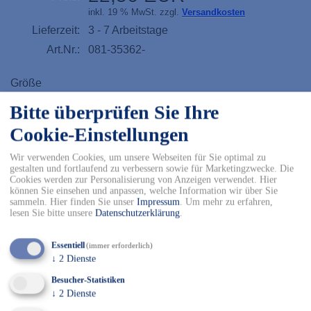
inkl. 19 % MwSt. zzgl.
Versandkosten
Lieferzeit:
3 - 7 Arbeitstage
Art.Nr.:
081-35362-
Größe
Bitte überprüfen Sie Ihre
39
40
41
42
Cookie-Einstellungen
43
44
45
46
Wir verwenden Cookies, um unsere Webseiten für Sie optimal zu
gestalten und fortlaufend zu verbessern sowie für Marketingzwecke. Die
Cookies werden zur Personalisierung von Anzeigen verwendet. Hier
können Sie einsehen und anpassen, welche Information wir über Sie
47
48
49
50
sammeln. Hier finden Sie unser
Impressum
.
Um mehr zu erfahren,
lesen Sie bitte unsere
Datenschutzerklärung
.
-
+
Essentiell
(immer erforderlich)
↓
2
Dienste
In den Warenkorb
Besucher-Statistiken
↓
2
Dienste
✓ Kostenfreier Versand innerhalb DE ab 150€
✓ Versand mit DHL