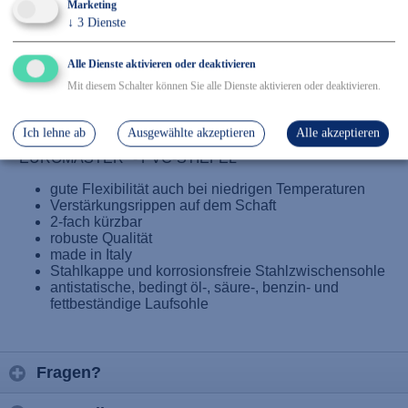
Marketing
✓ Kostenfreier Rückversand
↓
3
Dienste
✓ Sicher Einkaufen & Bezahlen
Alle Dienste aktivieren oder deaktivieren
Mit diesem Schalter können Sie alle Dienste aktivieren oder deaktivieren.
Details
Ich lehne ab
Ausgewählte akzeptieren
Alle akzeptieren
EN 345 S5, Größe: 37-48
*EUROMASTER* - PVC-STIEFEL
gute Flexibilität auch bei niedrigen Temperaturen
Verstärkungsrippen auf dem Schaft
2-fach kürzbar
robuste Qualität
made in Italy
Stahlkappe und korrosionsfreie Stahlzwischensohle
antistatische, bedingt öl-, säure-, benzin- und
fettbeständige Laufsohle
Fragen?