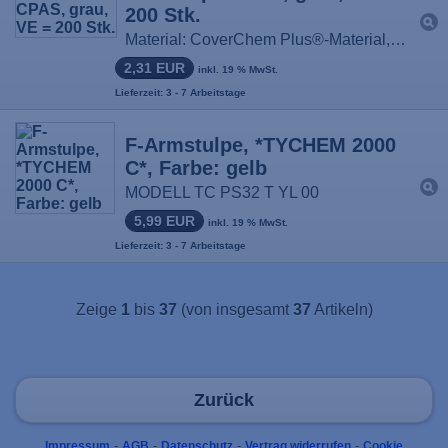
200 Stk.
Material: CoverChem Plus®-Material, Größe: 60 cm lang
2,31 EUR
inkl. 19 % MwSt.
Lieferzeit: 3 - 7 Arbeitstage
F-Armstulpe, *TYCHEM 2000
C*, Farbe: gelb
MODELL TC PS32 T YL 00
5,99 EUR
inkl. 19 % MwSt.
Lieferzeit: 3 - 7 Arbeitstage
Zeige
1
bis
37
(von insgesamt
37
Artikeln)
Zurück
-
-
-
-
Impressum
AGB
Datenschutz
Vertrag widerrufen
Cookie