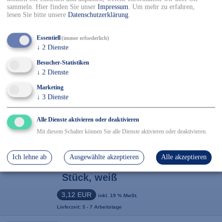
Lieferzeit: 3 - 7 Arbeitstage
sammeln. Hier finden Sie unser
Impressum
.
Um mehr zu erfahren,
lesen Sie bitte unsere
Datenschutzerklärung
.
AMPRI-Einweg-PE-
Essentiell
(immer erforderlich)
Ärmelschoner, Einmal-
↓
2
Dienste
Armschoner, light, MED
Besucher-Statistiken
COMFORT, VE = Pkg á 100
↓
2
Dienste
Stück, rot
Marketing
3,12 EUR
inkl. 19 % MwSt.
↓
3
Dienste
Lieferzeit: 3 - 7 Arbeitstage
Alle Dienste aktivieren oder deaktivieren
AMPRI-Einweg-PE-
Mit diesem Schalter können Sie alle Dienste aktivieren oder deaktivieren.
Ärmelschoner, Einmal-
Armschoner, light, MED
Ich lehne ab
Ausgewählte akzeptieren
Alle akzeptieren
COMFORT, VE = Pkg á 100
Stück, weiß
3,12 EUR
inkl. 19 % MwSt.
Lieferzeit: 3 - 7 Arbeitstage