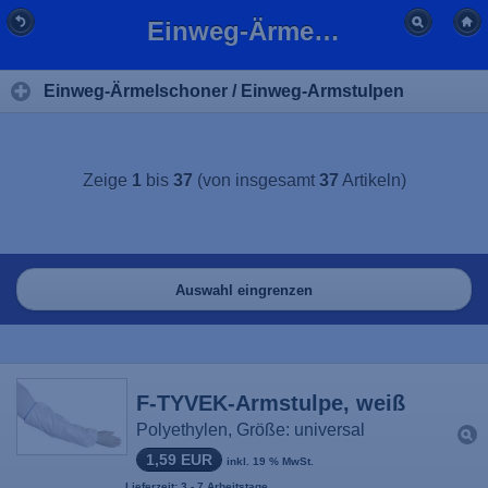
Einweg-Ärmelschoner / Einweg-Armstulpen günstig kaufen | BFL
Einweg-Ärmelschoner / Einweg-Armstulpen
Zeige
1
bis
37
(von insgesamt
37
Artikeln)
Auswahl eingrenzen
F-TYVEK-Armstulpe, weiß
Polyethylen, Größe: universal
1,59 EUR
inkl. 19 % MwSt.
Lieferzeit: 3 - 7 Arbeitstage