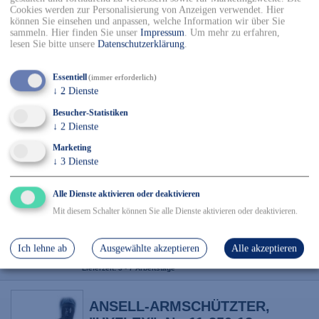
Cookies werden zur Personalisierung von Anzeigen verwendet. Hier
5,70 EUR
inkl. 19 % MwSt.
können Sie einsehen und anpassen, welche Information wir über Sie
Lieferzeit: 3 - 7 Arbeitstage
sammeln. Hier finden Sie unser
Impressum
.
Um mehr zu erfahren,
lesen Sie bitte unsere
Datenschutzerklärung
.
NITRAS TAEKI Schnittschutz-
Essentiell
(immer erforderlich)
Armschoner, blau, EN 388,
↓
2
Dienste
EN 407
Besucher-Statistiken
11,39 EUR
↓
2
Dienste
inkl. 19 % MwSt.
Lieferzeit: 3 - 7 Arbeitstage
Marketing
↓
3
Dienste
ANSELL-ARMSCHÜTZTER,
Alle Dienste aktivieren oder deaktivieren
"HYFLEX", Nr. 11-202,
signalgelb
Mit diesem Schalter können Sie alle Dienste aktivieren oder deaktivieren.
Polyester/Nylon/Glasfaser
Ich lehne ab
Ausgewählte akzeptieren
Alle akzeptieren
17,31 EUR
inkl. 19 % MwSt.
Lieferzeit: 3 - 7 Arbeitstage
ANSELL-ARMSCHÜTZTER,