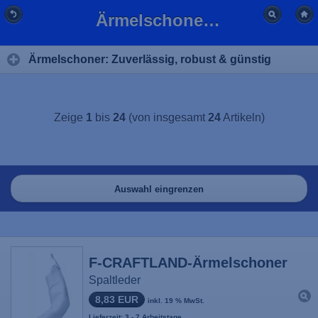
Ärmelschoner für Beruf günstig online kaufen | BFL
Ärmelschoner: Zuverlässig, robust & günstig
Zeige
1
bis
24
(von insgesamt
24
Artikeln)
Auswahl eingrenzen
F-CRAFTLAND-Ärmelschoner
Spaltleder
8,83 EUR
inkl. 19 % MwSt.
Lieferzeit: 3 - 7 Arbeitstage