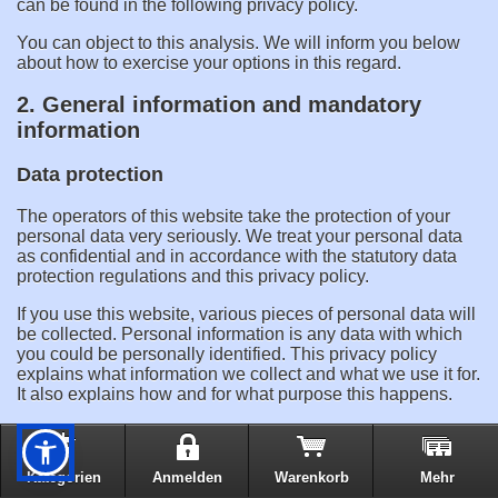
can be found in the following privacy policy.
You can object to this analysis. We will inform you below
about how to exercise your options in this regard.
2. General information and mandatory
information
Data protection
The operators of this website take the protection of your
personal data very seriously. We treat your personal data
as confidential and in accordance with the statutory data
protection regulations and this privacy policy.
If you use this website, various pieces of personal data will
be collected. Personal information is any data with which
you could be personally identified. This privacy policy
explains what information we collect and what we use it for.
It also explains how and for what purpose this happens.
Please note that data transmitted via the internet (e.g. via
email communication) may be subject to security breaches.
Complete protection of your data from third-party access is
Kategorien
Anmelden
Warenkorb
Mehr
not possible.