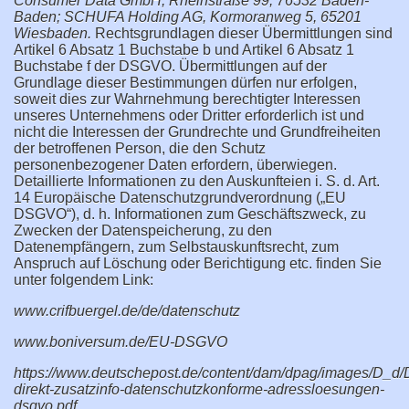
Consumer Data GmbH, Rheinstraße 99, 76532 Baden-
Baden; SCHUFA Holding AG, Kormoranweg 5, 65201
Wiesbaden.
Rechtsgrundlagen dieser Übermittlungen sind
Artikel 6 Absatz 1 Buchstabe b und Artikel 6 Absatz 1
Buchstabe f der DSGVO. Übermittlungen auf der
Grundlage dieser Bestimmungen dürfen nur erfolgen,
soweit dies zur Wahrnehmung berechtigter Interessen
unseres Unternehmens oder Dritter erforderlich ist und
nicht die Interessen der Grundrechte und Grundfreiheiten
der betroffenen Person, die den Schutz
personenbezogener Daten erfordern, überwiegen.
Detaillierte Informationen zu den Auskunfteien i. S. d. Art.
14 Europäische Datenschutzgrundverordnung („EU
DSGVO“), d. h. Informationen zum Geschäftszweck, zu
Zwecken der Datenspeicherung, zu den
Datenempfängern, zum Selbstauskunftsrecht, zum
Anspruch auf Löschung oder Berichtigung etc. finden Sie
unter folgendem Link:
www.crifbuergel.de/de/datenschutz
www.boniversum.de/EU-DSGVO
https://www.deutschepost.de/content/dam/dpag/images/D_d
direkt-zusatzinfo-datenschutzkonforme-adressloesungen-
dsgvo.pdf