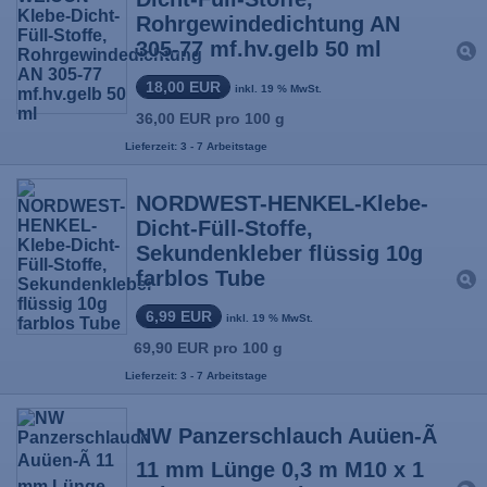
Rohrgewindedichtung AN
305-77 mf.hv.gelb 50 ml
18,00 EUR
inkl. 19 % MwSt.
36,00 EUR pro 100 g
Lieferzeit: 3 - 7 Arbeitstage
NORDWEST-HENKEL-Klebe-
Dicht-Füll-Stoffe,
Sekundenkleber flüssig 10g
farblos Tube
6,99 EUR
inkl. 19 % MwSt.
69,90 EUR pro 100 g
Lieferzeit: 3 - 7 Arbeitstage
NW Panzerschlauch Auüen-Ã
11 mm Lünge 0,3 m M10 x 1