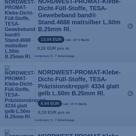
NORDWEST-PROMAT-Klebe-
Dicht-Füll-Stoffe, TESA-
Gewebeband band®
Stand.4688 mattsilber L.50m
B.25mm Rl.
13,04 EUR
inkl. 19 % MwSt.
0,26 EUR pro m
Lieferzeit: 3 - 7 Arbeitstage
NORDWEST-PROMAT-Klebe-
Dicht-Füll-Stoffe, TESA-
Präzisionskrepp® 4334 glatt
gelb L.50m B.25mm Rl.
8,94 EUR
inkl. 19 % MwSt.
0,18 EUR pro m
Lieferzeit: 3 - 7 Arbeitstage