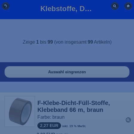
Klebstoffe, Dichtstoffe & Füllstoffe günstig kaufen | BFL-Versand
Zeige
1
bis
99
(von insgesamt
99
Artikeln)
Auswahl eingrenzen
F-Klebe-Dicht-Füll-Stoffe,
Klebeband 66 m, braun
Farbe: braun
2,27 EUR
inkl. 19 % MwSt.