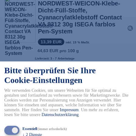
NORDWEST-WEICON-Klebe-
Dicht-Füll-Stoffe,
Cyanacrylatklebstoff Contact
VA 8312 30g ISEGA farblos
Pen-System
13,39 EUR
inkl. 19 % MwSt.
44,63 EUR pro 100 g
Lieferzeit: 3 - 7 Arbeitstage
Bitte überprüfen Sie Ihre
NORDWEST-HENKEL-Klebe-
Cookie-Einstellungen
Dicht-Füll-Stoffe,
Sekundenkleber Ultra Gel
Wir verwenden Cookies, um unsere Webseiten für Sie optimal zu
10g farblos Tube
gestalten und fortlaufend zu verbessern sowie für Marketingzwecke. Die
Cookies werden zur Personalisierung von Anzeigen verwendet. Hier
können Sie einsehen und anpassen, welche Information wir über Sie
7,39 EUR
inkl. 19 % MwSt.
sammeln. Hier finden Sie unser
Impressum
.
Um mehr zu erfahren,
73,90 EUR pro 100 g
lesen Sie bitte unsere
Datenschutzerklärung
.
Lieferzeit: 3 - 7 Arbeitstage
Essentiell
(immer erforderlich)
↓
2
Dienste