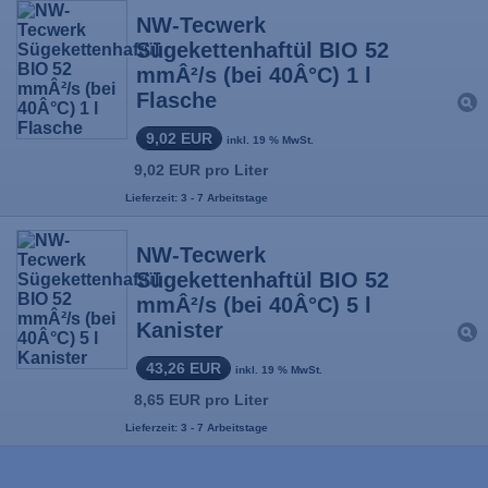
NW-Tecwerk
Sügekettenhaftül BIO 52
mmÂ²/s (bei 40Â°C) 1 l
Flasche
9,02 EUR
inkl. 19 % MwSt.
9,02 EUR pro Liter
Lieferzeit: 3 - 7 Arbeitstage
NW-Tecwerk
Sügekettenhaftül BIO 52
mmÂ²/s (bei 40Â°C) 5 l
Kanister
43,26 EUR
inkl. 19 % MwSt.
8,65 EUR pro Liter
Lieferzeit: 3 - 7 Arbeitstage