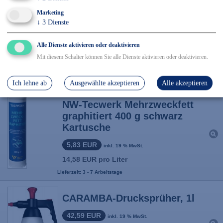
Marketing
NW-Tecwerk Mehrzweckfett 5
↓
3
Dienste
kg hell Eimer
Alle Dienste aktivieren oder deaktivieren
64,45 EUR
inkl. 19 % MwSt.
Mit diesem Schalter können Sie alle Dienste aktivieren oder deaktivieren.
12,89 EUR pro Liter
Lieferzeit: 3 - 7 Arbeitstage
Ich lehne ab
Ausgewählte akzeptieren
Alle akzeptieren
NW-Tecwerk Mehrzweckfett
graphitiert 400 g schwarz
Kartusche
5,83 EUR
inkl. 19 % MwSt.
14,58 EUR pro Liter
Lieferzeit: 3 - 7 Arbeitstage
CARAMBA-Drucksprüher, 1l
42,59 EUR
inkl. 19 % MwSt.