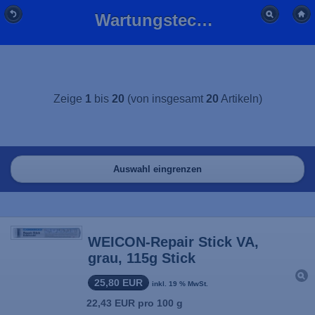
Wartungstechnik & Schmierstoffe online kaufen | BFL-Versand
Zeige
1
bis
20
(von insgesamt
20
Artikeln)
Auswahl eingrenzen
WEICON-Repair Stick VA,
grau, 115g Stick
25,80 EUR
inkl. 19 % MwSt.
22,43 EUR pro 100 g