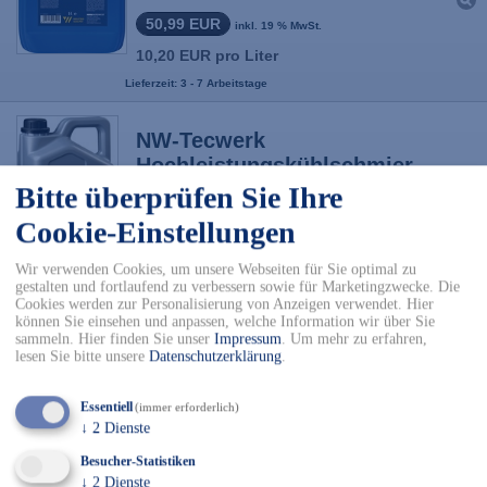
50,99 EUR
inkl. 19 % MwSt.
10,20 EUR pro Liter
Lieferzeit: 3 - 7 Arbeitstage
NW-Tecwerk
Hochleistungskühlschmierstoff
wassermischbar 5 l Kanister
Bitte überprüfen Sie Ihre
Cookie-Einstellungen
51,36 EUR
inkl. 19 % MwSt.
10,27 EUR pro Liter
Wir verwenden Cookies, um unsere Webseiten für Sie optimal zu
gestalten und fortlaufend zu verbessern sowie für Marketingzwecke. Die
Lieferzeit: 3 - 7 Arbeitstage
Cookies werden zur Personalisierung von Anzeigen verwendet. Hier
können Sie einsehen und anpassen, welche Information wir über Sie
sammeln. Hier finden Sie unser
Impressum
.
Um mehr zu erfahren,
NW-Tecwerk Mehrzweckfett
lesen Sie bitte unsere
Datenschutzerklärung
.
400 g hell Kartusche
6,07 EUR
Essentiell
(immer erforderlich)
inkl. 19 % MwSt.
↓
2
Dienste
15,18 EUR pro Liter
Besucher-Statistiken
Lieferzeit: 3 - 7 Arbeitstage
↓
2
Dienste