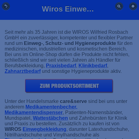
Wiros Einwegschutz, Handschuhe, Mundschutz günstig kaufen
Seit mehr als 35 Jahren ist die WIROS Wilfried Rosbach
GmbH ein zuverlässiger, kompetenter und flexibler Partner
rund um
Einweg-, Schutz- und Hygieneprodukte
für den
medizinischen, industriellen und kosmetischen Bereich.
Bei uns im Online-Shop dürfen die Produkte nicht fehlen,
schließlich sind wir seit vielen Jahren als Händler für
Berufsbekleidung,
Praxisbedarf
,
Klinikbedarf
,
Zahnarztbedarf
und sonstige Hygieneprodukte aktiv.
Unter der Handelsmarke
care&serve
sind bei uns unter
anderem
Medikamentenbecher,
Medikamentendispenser
, Patienten-Namensbänder,
Mundspatel,
Wattestäbchen
und Zahnbürsten für Klinik
und Praxis zu bestellen. Zusätzlich zu kaufen ist von
WIROS
Einwegbekleidung
, darunter Latexhandschuhe,
Nitrilhandschuhe und Vinylhandschuhe als