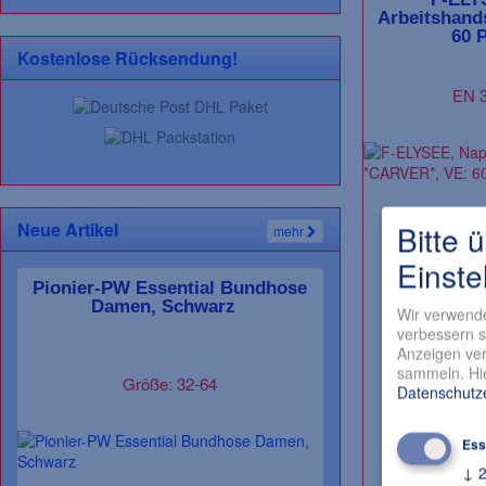
Arbeitshand
60 P
Kostenlose Rücksendung!
EN 3
Neue Artikel
Bitte 
mehr
Einste
Pionier-PW Essential Bundhose
Damen, Schwarz
Wir verwende
verbessern s
Anzeigen ver
sammeln. Hie
Größe: 32-64
Datenschutz
Ess
↓