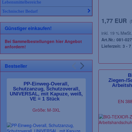
Lebensmittelbereiche
Technischer Bedarf
1,77 EUR
(
Günstiger einkaufen!
inkl. 19 % MwSt.
Art.Nr.: 081-027
Bei Sammelbestellungen hier Angebot
Lieferzeit: 3 - 
anfordern!
Bestseller
B
Ziegen-/S
PP-Einweg-Overall,
F-STRONGHAN
Arbeits
Schutzanzug, Schutzoverall,
besch
UNIVERSAL, mit Kapuze, weiß,
Arbeitshandsc
VE = 1 Stück
VE: 240 Paa
EN 388,
Größe: M-3XL
EN 388, G