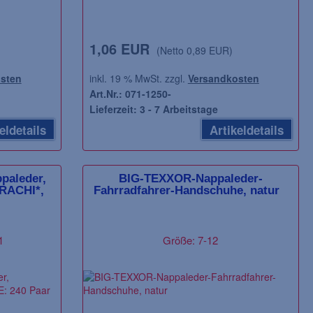
1,06 EUR
(Netto 0,89 EUR)
sten
inkl. 19 % MwSt. zzgl.
Versandkosten
Art.Nr.: 071-1250-
Lieferzeit: 3 - 7 Arbeitstage
eldetails
Artikeldetails
paleder,
BIG-TEXXOR-Nappaleder-
RACHI*,
Fahrradfahrer-Handschuhe, natur
BP-Arbeits-Berufs-Bund-Hose,
ATLAS-S3-Sicher
Damen und Herren, weiß
Anatomic Bau 50
1
Größe: 7-12
65% Polyester/35% Baumwolle,
EN ISO 20345, G
Größe: XXSN-4XLN / XSL-3XLL /
XSS-3XLS