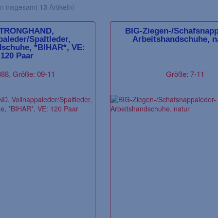
n insgesamt
13
Artikeln)
STRONGHAND,
BIG-Ziegen-/Schafsnapp
paleder/Spaltleder,
Arbeitshandschuhe, n
dschuhe, *BIHAR*, VE:
120 Paar
88, Größe: 09-11
Größe: 7-11