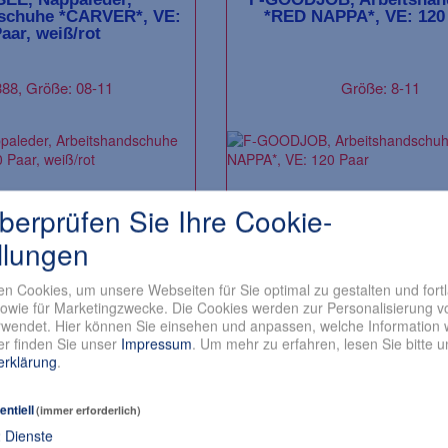
schuhe *CARVER*, VE:
*RED NAPPA*, VE: 120
aar, weiß/rot
88, Größe: 08-11
Größe: 8-11
überprüfen Sie Ihre Cookie-
llungen
n Cookies, um unsere Webseiten für Sie optimal zu gestalten und fort
owie für Marketingzwecke. Die Cookies werden zur Personalisierung v
wendet. Hier können Sie einsehen und anpassen, welche Information w
r finden Sie unser
Impressum
.
Um mehr zu erfahren, lesen Sie bitte 
erklärung
.
entiell
(immer erforderlich)
2
Dienste