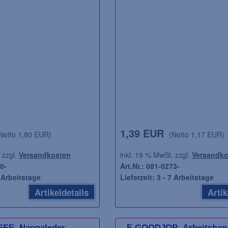
1,39 EUR
Netto 1,80 EUR)
(Netto 1,17 EUR)
1,33 EUR
to 0,48 EUR)
(Netto 1,12 EUR)
 zzgl.
Versandkosten
inkl. 19 % MwSt. zzgl.
Versandko
0-
Art.Nr.: 081-0273-
gl.
Versandkosten
inkl. 19 % MwSt. zzgl.
Versandkosten
7 Arbeitstage
Lieferzeit: 3 - 7 Arbeitstage
Art.Nr.: 200-5905160-B-
Artikeldetails
Artik
rbeitstage
Lieferzeit: 3 - 7 Arbeitstage
Artikeldetails
Artikeldetails
SEE, Nappaleder,
F-GOODJOB, Arbeitshan