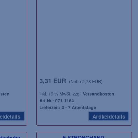
3,31 EUR
(Netto 2,78 EUR)
19,61 EUR
81,53 EUR
ab
ab
(Netto 16,48 EUR)
(N
sten
inkl. 19 % MwSt. zzgl.
Versandkosten
Art.Nr.: 071-1164-
inkl. 19 % MwSt. zzgl.
Versandkosten
inkl. 19 % MwSt. zzgl.
Lieferzeit: 3 - 7 Arbeitstage
Art.Nr.: 050-1645-400-21-
Art.Nr.: 029-04900-
eldetails
Artikeldetails
Lieferzeit: 3 - 7 Arbeitstage
Lieferzeit: 3 - 7 Arbe
Artikeldetails
dschuhe
F-STRONGHAND,