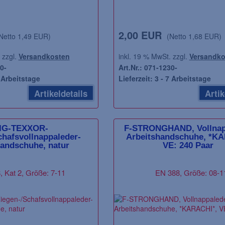
2,00 EUR
Netto 1,49 EUR)
(Netto 1,68 EUR)
 zzgl.
Versandkosten
inkl. 19 % MwSt. zzgl.
Versandko
0-
Art.Nr.: 071-1230-
7 Arbeitstage
Lieferzeit: 3 - 7 Arbeitstage
Artikeldetails
Artik
IG-TEXXOR-
F-STRONGHAND, Vollnap
chafsvollnappaleder-
Arbeitshandschuhe, *KA
D, Nylon, PU
PP-Einweg-Overall,
handschuhe, natur
VE: 240 Paar
ichtet,
Schutzanzug, Schutzoverall,
huhe, *LINGBI*,
UNIVERSAL, mit Kapuze, blau,
r, schwarz
VE = 1 Stück
 Kat 2, Größe: 7-11
EN 388, Größe: 08-1
röße: 06-11
Größe: M-3XL