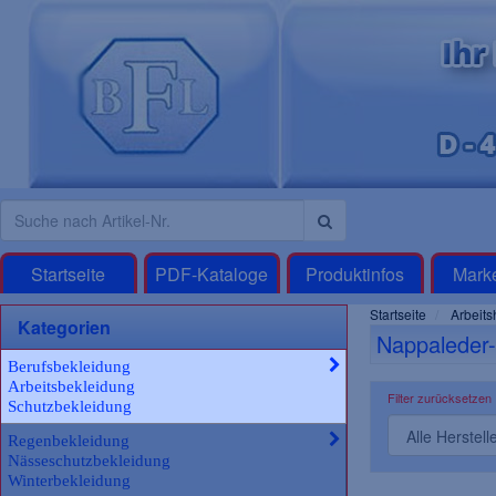
Startseite
PDF-Kataloge
Produktinfos
Mark
Startseite
Arbeits
Kategorien
Nappaleder
Berufsbekleidung
Arbeitsbekleidung
Filter zurücksetzen
Schutzbekleidung
Regenbekleidung
Nässeschutzbekleidung
Winterbekleidung