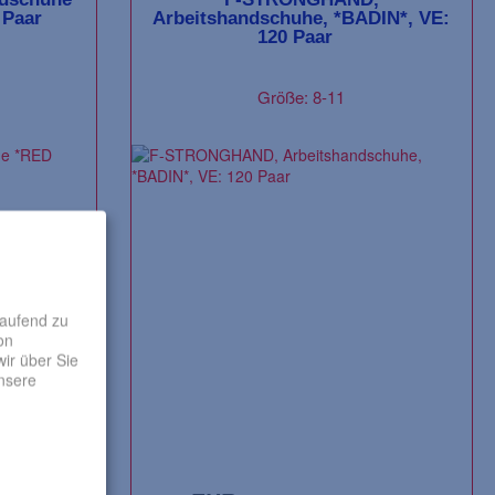
 Paar
Arbeitshandschuhe, *BADIN*, VE:
120 Paar
Größe: 8-11
laufend zu
on
ir über Sie
unsere