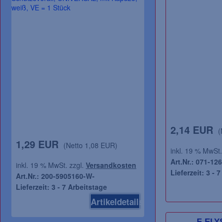
2,14 EUR
(
1,29 EUR
0,57 EUR
(Netto 1,08 EUR)
(Net
inkl. 19 % MwSt.
Art.Nr.: 071-126
inkl. 19 % MwSt. zzgl.
Versandkosten
inkl. 19 % MwSt. zz
Lieferzeit: 3 - 
Art.Nr.: 200-5905160-W-
Art.Nr.: 081-0710-
Lieferzeit: 3 - 7 Arbeitstage
Lieferzeit: 3 - 7 A
Artikeldetails
F-ELY