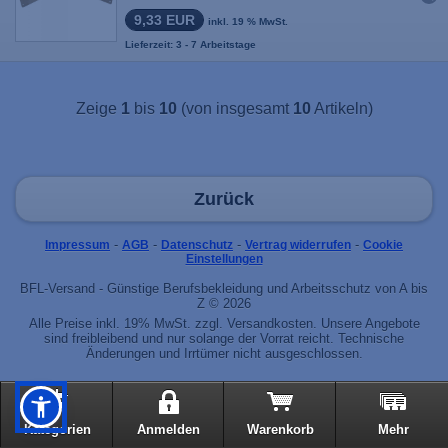
9,33 EUR
inkl. 19 % MwSt.
Lieferzeit: 3 - 7 Arbeitstage
Zeige
1
bis
10
(von insgesamt
10
Artikeln)
Zurück
-
-
-
-
Impressum
AGB
Datenschutz
Vertrag widerrufen
Cookie
Einstellungen
BFL-Versand - Günstige Berufsbekleidung und Arbeitsschutz von A bis
Z © 2026
Alle Preise inkl. 19% MwSt. zzgl. Versandkosten. Unsere Angebote
sind freibleibend und nur solange der Vorrat reicht. Technische
Änderungen und Irrtümer nicht ausgeschlossen.
Kategorien
Anmelden
Warenkorb
Mehr