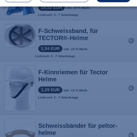
18,52 EUR
inkl. 19 % MwSt.
Lieferzeit: 3 - 7 Arbeitstage
F-Schweissband, für
TECTOR®-Helme
1,54 EUR
inkl. 19 % MwSt.
Lieferzeit: 3 - 7 Arbeitstage
F-Kinnriemen für Tector
Helme
1,29 EUR
inkl. 19 % MwSt.
Lieferzeit: 3 - 7 Arbeitstage
Schweissbänder für peltor-
helme