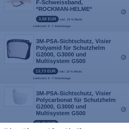
F-Schweissband,
*ROCKMAN-HELME*
3,08 EUR
inkl. 19 % MwSt.
Lieferzeit: 3 - 7 Arbeitstage
3M-PSA-Sichtschutz, Visier
Polyamid für Schutzhelm
G2000, G3000 und
Multisystem G500
13,73 EUR
inkl. 19 % MwSt.
Lieferzeit: 3 - 7 Arbeitstage
3M-PSA-Sichtschutz, Visier
Polycarbonat für Schutzhelm
G2000, G3000 und
Multisystem G500
15,45 EUR
inkl. 19 % MwSt.