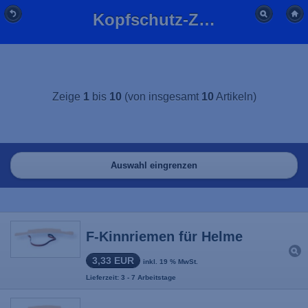
Kopfschutz-Zubehör günstig online kaufen | BFL-Versand
Zeige
1
bis
10
(von insgesamt
10
Artikeln)
Auswahl eingrenzen
F-Kinnriemen für Helme
3,33 EUR
inkl. 19 % MwSt.
Lieferzeit: 3 - 7 Arbeitstage