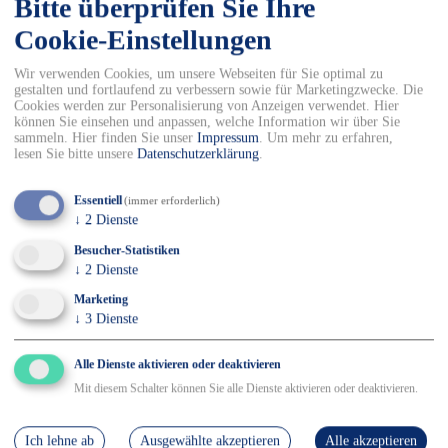
Bitte überprüfen Sie Ihre
Lieferzeit: 3 - 7 Arbeitstage
Cookie-Einstellungen
3M-PSA-Kopfschutz,
Wir verwenden Cookies, um unsere Webseiten für Sie optimal zu
Schweißleder
gestalten und fortlaufend zu verbessern sowie für Marketingzwecke. Die
Cookies werden zur Personalisierung von Anzeigen verwendet. Hier
6,66 EUR
inkl. 19 % MwSt.
können Sie einsehen und anpassen, welche Information wir über Sie
sammeln. Hier finden Sie unser
Impressum
.
Um mehr zu erfahren,
Lieferzeit: 3 - 7 Arbeitstage
lesen Sie bitte unsere
Datenschutzerklärung
.
3M-PSA-Helmadapter ohne
Essentiell
(immer erforderlich)
Gehörschutz,
↓
2
Dienste
Steckbefestigung für Helme
Besucher-Statistiken
mit 30 mm Schlitz
↓
2
Dienste
6,93 EUR
inkl. 19 % MwSt.
Marketing
↓
3
Dienste
Lieferzeit: 3 - 7 Arbeitstage
Alle Dienste aktivieren oder deaktivieren
HB-Reinraum und Staub-
Mit diesem Schalter können Sie alle Dienste aktivieren oder deaktivieren.
Kopfhauben, 105 g/m²,
hellblau
Ich lehne ab
Ausgewählte akzeptieren
Alle akzeptieren
100 % Polyester, Größe: 54 - 64