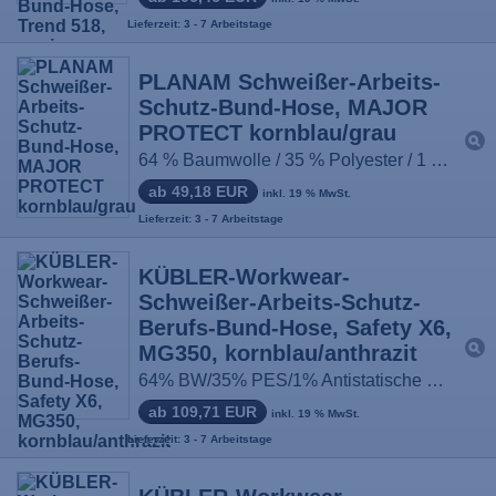
Lieferzeit: 3 - 7 Arbeitstage
PLANAM Schweißer-Arbeits-
Schutz-Bund-Hose, MAJOR
PROTECT kornblau/grau
64 % Baumwolle / 35 % Polyester / 1 % Carbonfasern, Proban, Größe: 42-64 / 90-110
ab 49,18 EUR
inkl. 19 % MwSt.
Lieferzeit: 3 - 7 Arbeitstage
KÜBLER-Workwear-
Schweißer-Arbeits-Schutz-
Berufs-Bund-Hose, Safety X6,
MG350, kornblau/anthrazit
64% BW/35% PES/1% Antistatische Faser, Größe: 44-64, 90-110, 24-29
ab 109,71 EUR
inkl. 19 % MwSt.
Lieferzeit: 3 - 7 Arbeitstage