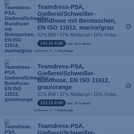
Teamdress-PSA,
Gießerei/Schweißer-
Bundhose mit Beintaschen,
EN ISO 11612, marine/grau
52% BW / 37% Modacryl / 10% Viskose / 1% antist. Fasern, ca. 430g/m², Größe: 44-66, 90-114, 22-33
144,16 EUR
inkl. 19 % MwSt.
Lieferzeit: 3 - 7 Arbeitstage
Teamdress-PSA,
Gießerei/Schweißer-
Bundhose, EN ISO 11612,
grau/orange
52% BW / 37% Modacryl / 10% Viskose / 1% antist. Fasern, ca. 430g/m², Größe: 44-66, 90-114, 22-33
123,15 EUR
inkl. 19 % MwSt.
Lieferzeit: 3 - 7 Arbeitstage
Teamdress-PSA,
Gießerei/Schweißer-