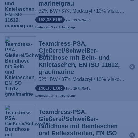
marine/grau
52% BW / 37% Modacryl / 10% Viskose / 1% antist. Fasern, ca. 430g/m², Größe: 44-66, 90-114, 22-33
158,33 EUR
inkl. 19 % MwSt.
Lieferzeit: 3 - 7 Arbeitstage
Teamdress-PSA,
Gießerei/Schweißer-
Bundhose mit Bein- und
Knietaschen, EN ISO 11612,
grau/marine
52% BW / 37% Modacryl / 10% Viskose / 1% antist. Fasern, ca. 430g/m², Größe: 44-66, 90-114, 22-33
158,33 EUR
inkl. 19 % MwSt.
Lieferzeit: 3 - 7 Arbeitstage
Teamdress-PSA,
Gießerei/Schweißer-
Bundhose mit Beintaschen
und Reflexstreifen, EN ISO