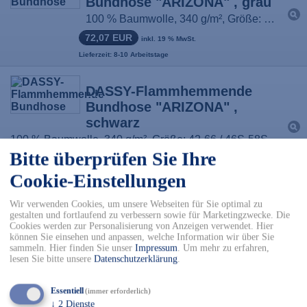
Bundhose "ARIZONA" , grau
100 % Baumwolle, 340 g/m², Größe: 42-66 / 46S-58S
72,07 EUR
inkl. 19 % MwSt.
Lieferzeit: 8-10 Arbeitstage
DASSY-Flammhemmende
Bundhose "ARIZONA" ,
schwarz
100 % Baumwolle, 340 g/m², Größe: 42-66 / 46S-58S
Bitte überprüfen Sie Ihre
72,07 EUR
inkl. 19 % MwSt.
Cookie-Einstellungen
Lieferzeit: 8-10 Arbeitstage
Wir verwenden Cookies, um unsere Webseiten für Sie optimal zu
ROFA-Bundhose, Pro-Line,
gestalten und fortlaufend zu verbessern sowie für Marketingzwecke. Die
marine/kornblau
Cookies werden zur Personalisierung von Anzeigen verwendet. Hier
können Sie einsehen und anpassen, welche Information wir über Sie
78% Baumwolle, 20% Polyamid, 2% sonstige Fasern, ca. 400 g/m², Größe: 23-29, 44-66, 90-114
sammeln. Hier finden Sie unser
Impressum
.
Um mehr zu erfahren,
lesen Sie bitte unsere
Datenschutzerklärung
.
ab 151,86 EUR
inkl. 19 % MwSt.
Lieferzeit: 3 - 7 Arbeitstage
Essentiell
(immer erforderlich)
↓
2
Dienste