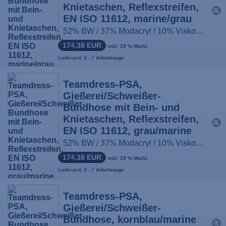
Knietaschen, Reflexstreifen,
EN ISO 11612, marine/grau
52% BW / 37% Modacryl / 10% Viskose / 1% antist. Fasern, ca. 430g/m², Größe: 44-66, 90-114, 22-33
174,38 EUR
inkl. 19 % MwSt.
Lieferzeit: 3 - 7 Arbeitstage
Teamdress-PSA,
Gießerei/Schweißer-
Bundhose mit Bein- und
Knietaschen, Reflexstreifen,
EN ISO 11612, grau/marine
52% BW / 37% Modacryl / 10% Viskose / 1% antist. Fasern, ca. 430g/m², Größe: 44-66, 90-114, 22-33
174,38 EUR
inkl. 19 % MwSt.
Lieferzeit: 3 - 7 Arbeitstage
Teamdress-PSA,
Gießerei/Schweißer-
Bundhose, kornblau/marine