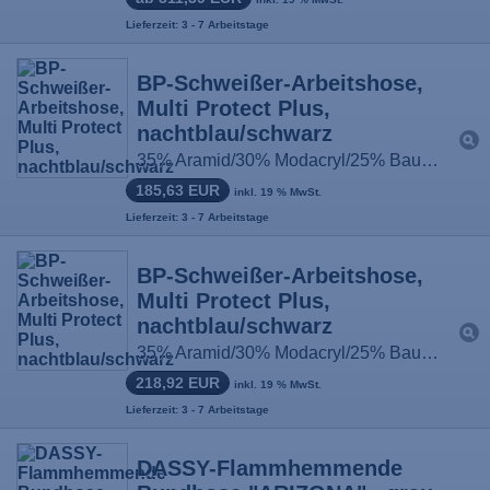
Lieferzeit: 3 - 7 Arbeitstage
BP-Schweißer-Arbeitshose,
Multi Protect Plus,
nachtblau/schwarz
35% Aramid/30% Modacryl/25% Baumwolle/9% Polyamid/1% antistatische Fasern, ca. 245g/m², Größe: 44N-64N / 48L-56L / 48S-58S
185,63 EUR
inkl. 19 % MwSt.
Lieferzeit: 3 - 7 Arbeitstage
BP-Schweißer-Arbeitshose,
Multi Protect Plus,
nachtblau/schwarz
35% Aramid/30% Modacryl/25% Baumwolle/9% Polyamid/1% antistatische Fasern, ca. 245g/m², Größe: 44N-64N / 48L-56L / 48S-58S
218,92 EUR
inkl. 19 % MwSt.
Lieferzeit: 3 - 7 Arbeitstage
DASSY-Flammhemmende