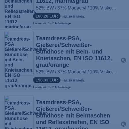
11612, marine/grau
52% BW / 37% Modacryl / 10% Viskose / 1% antist. Fasern, ca. 430g/m², Größe: 44-66, 90-114, 22-33
160,28 EUR
inkl. 19 % MwSt.
Lieferzeit: 3 - 7 Arbeitstage
Teamdress-PSA,
Gießerei/Schweißer-
Bundhose mit Bein- und
Knietaschen, EN ISO 11612,
grau/orange
52% BW / 37% Modacryl / 10% Viskose / 1% antist. Fasern, ca. 430g/m², Größe: 44-66, 90-114, 22-33
158,33 EUR
inkl. 19 % MwSt.
Lieferzeit: 3 - 7 Arbeitstage
Teamdress-PSA,
Gießerei/Schweißer-
Bundhose mit Beintaschen
und Reflexstreifen, EN ISO
11612, grau/marine