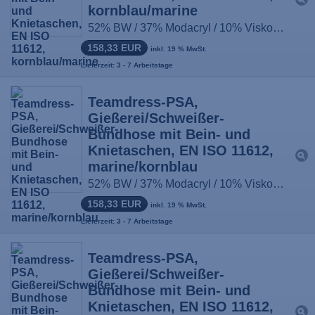
kornblau/marine
52% BW / 37% Modacryl / 10% Viskose / 1% antist. Fasern, ca. 430g/m², Größe: 44-66, 90-114, 22-33
158,33 EUR
inkl. 19 % MwSt.
Lieferzeit: 3 - 7 Arbeitstage
Teamdress-PSA,
Gießerei/Schweißer-
Bundhose mit Bein- und
Knietaschen, EN ISO 11612,
marine/kornblau
52% BW / 37% Modacryl / 10% Viskose / 1% antist. Fasern, ca. 430g/m², Größe: 44-66, 90-114, 22-33
158,33 EUR
inkl. 19 % MwSt.
Lieferzeit: 3 - 7 Arbeitstage
Teamdress-PSA,
Gießerei/Schweißer-
Bundhose mit Bein- und
Knietaschen, EN ISO 11612,