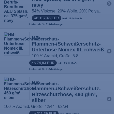
navy
54% Viskose, 20% Wolle, 20% Polyamid, 5% Para- Aramid, 1% Antistatik, Größe: 44-66 / 90-114
ab 137,45 EUR
inkl. 19 % MwSt.
Lieferzeit: 3 - 7 Arbeitstage
HB-
Flammen-/Schweißerschutz-
Unterhose Nomex III, rohweiß
100 % Aramid, Größe: 5-8
ab 74,83 EUR
inkl. 19 % MwSt.
Lieferzeit: 3 - 7 Arbeitstage
HB-
Flammen-/Schweißerschutz-
Hitzeschutzhose, 460 g/m²,
silber
100 % Aramid, Größe: 42/44 - 62/64
ab 311,39 EUR
inkl. 19 % MwSt.