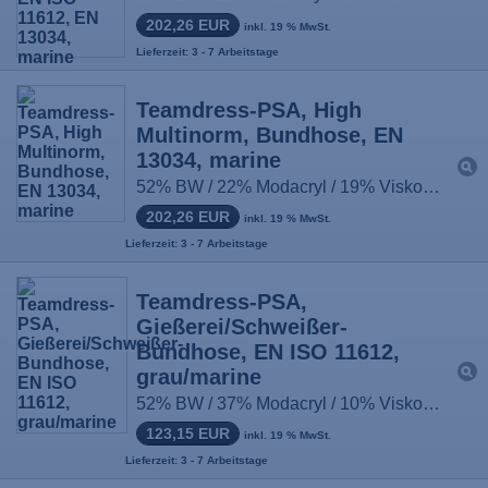
202,26 EUR
inkl. 19 % MwSt.
Lieferzeit: 3 - 7 Arbeitstage
Teamdress-PSA, High
Multinorm, Bundhose, EN
13034, marine
52% BW / 22% Modacryl / 19% Viskose / 6% Para-Aramid / 1% antist. Fasern, ca. 450g/m², Größe: 44-66, 90-114, 22-33
202,26 EUR
inkl. 19 % MwSt.
Lieferzeit: 3 - 7 Arbeitstage
Teamdress-PSA,
Gießerei/Schweißer-
Bundhose, EN ISO 11612,
grau/marine
52% BW / 37% Modacryl / 10% Viskose / 1% antist. Fasern, ca. 430g/m², Größe: 44-66, 90-114, 22-33
123,15 EUR
inkl. 19 % MwSt.
Lieferzeit: 3 - 7 Arbeitstage