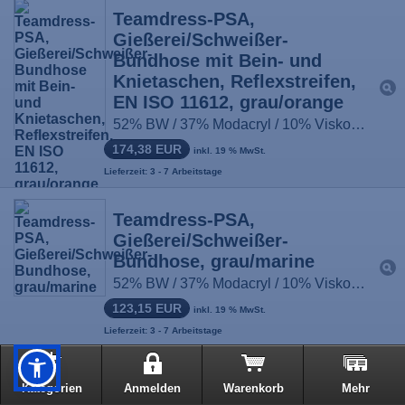
Teamdress-PSA,
Gießerei/Schweißer-
Bundhose mit Bein- und
Knietaschen, Reflexstreifen,
EN ISO 11612, grau/orange
52% BW / 37% Modacryl / 10% Viskose / 1% antist. Fasern, ca. 430g/m², Größe: 44-66, 90-114, 22-33
174,38 EUR
inkl. 19 % MwSt.
Lieferzeit: 3 - 7 Arbeitstage
Teamdress-PSA,
Gießerei/Schweißer-
Bundhose, grau/marine
52% BW / 37% Modacryl / 10% Viskose / 1% antist. Fasern, ca. 430g/m², Größe: 44-66, 90-114, 22-33
123,15 EUR
inkl. 19 % MwSt.
Lieferzeit: 3 - 7 Arbeitstage
Teamdress-PSA,
Kategorien
Anmelden
Warenkorb
Mehr
Gießerei/Schweißer-