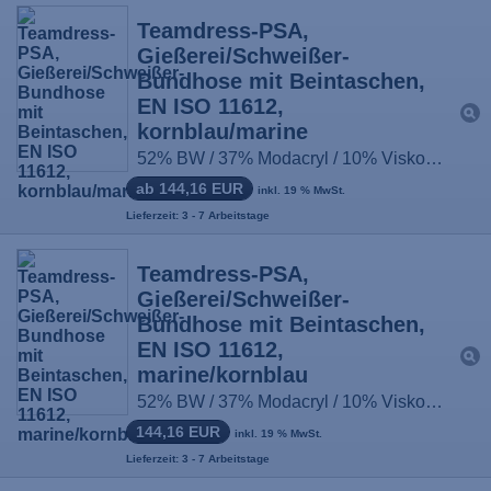
Teamdress-PSA,
Gießerei/Schweißer-
Bundhose mit Beintaschen,
EN ISO 11612,
kornblau/marine
52% BW / 37% Modacryl / 10% Viskose / 1% antist. Fasern, ca. 430g/m², Größe: 44-66, 90-114, 22-33
ab 144,16 EUR
inkl. 19 % MwSt.
Lieferzeit: 3 - 7 Arbeitstage
Teamdress-PSA,
Gießerei/Schweißer-
Bundhose mit Beintaschen,
EN ISO 11612,
marine/kornblau
52% BW / 37% Modacryl / 10% Viskose / 1% antist. Fasern, ca. 430g/m², Größe: 44-66, 90-114, 22-33
144,16 EUR
inkl. 19 % MwSt.
Lieferzeit: 3 - 7 Arbeitstage