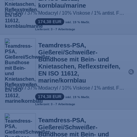
kornblau/marine
52% BW / 37% Modacryl / 10% Viskose / 1% antist. Fasern, ca. 430g/m², Größe: 44-66, 90-114, 22-33
174,38 EUR
inkl. 19 % MwSt.
Lieferzeit: 3 - 7 Arbeitstage
Teamdress-PSA,
Gießerei/Schweißer-
Bundhose mit Bein- und
Knietaschen, Reflexstreifen,
EN ISO 11612,
marine/kornblau
52% BW / 37% Modacryl / 10% Viskose / 1% antist. Fasern, ca. 430g/m², Größe: 44-66, 90-114, 22-33
174,38 EUR
inkl. 19 % MwSt.
Lieferzeit: 3 - 7 Arbeitstage
Teamdress-PSA,
Gießerei/Schweißer-
Bundhose mit Bein- und