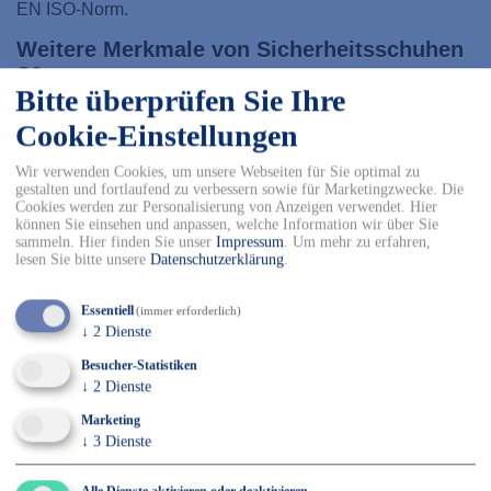
EN ISO-Norm.
Weitere Merkmale von Sicherheitsschuhen
S3
Bitte überprüfen Sie Ihre
durchtrittsichere Sohle (P)
Cookie-Einstellungen
Zehenschutzkappe aus Metall/ Aluminium oder
Kunststoff (bis 200 Joule)
Wir verwenden Cookies, um unsere Webseiten für Sie optimal zu
geschlossener Fersenbereich
gestalten und fortlaufend zu verbessern sowie für Marketingzwecke. Die
Energieaufnahme im Fersenbereich (E)
Cookies werden zur Personalisierung von Anzeigen verwendet. Hier
antistatische Sohle (A)
können Sie einsehen und anpassen, welche Information wir über Sie
öl- und benzinresistente Sohle (FO)
sammeln. Hier finden Sie unser
Impressum
.
Um mehr zu erfahren,
profilierte und damit rutschhemmende Laufsohle
lesen Sie bitte unsere
Datenschutzerklärung
.
(SRA, SRB oder SRC)
Beständigkeit des Schuhoberteils gegen
Essentiell
Wasserdurchtritt & Wasseraufnahme (WRU)
(immer erforderlich)
↓
2
Dienste
Jeder Arbeitsschuh der
Sicherheitsklasse S3
verfügt über
Besucher-Statistiken
die vorgeschriebene Schutzkappe im Zehenbereich. Dabei
↓
2
Dienste
handelt es sich je nach Modell um eine klassische
Stahlkappe oder um eine metallfreie Kunststoffkappe. Die
Marketing
Zehenschutzkappe
schützt vor Quetschungen und
↓
3
Dienste
Brüche durch Schläge, Stöße und herunterfallende
Gegenstände – optimal für die Montage, Produktion und
Logistik.