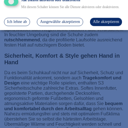
Alle Dienste aktivieren oder deaktivieren
Mit diesem Schalter können Sie alle Dienste aktivieren oder deaktivieren.
Zudem sind S3 Berufsschuhe mit einer Sohle ausgestattet,
die gegen Öl und Benzin beständig und
antistatisch
ist.
Der obere Teil ist außerdem beständig gegenüber
Ich lehne ab
Ausgewählte akzeptieren
Alle akzeptieren
Wasseraufnahme und Wasserdurchtritt, sodass
Spritzwasser oder Regen keine nassen Füße verursachen.
In feuchter Umgebung sind die Schuhe zudem
rutschhemmend
, da die profilierte Laufsohle ausreichend
festen Halt auf rutschigem Boden bietet.
Sicherheit, Komfort & Style gehen Hand in
Hand
Da es beim Schuhkauf nicht nur auf Sicherheit, Schutz und
Funktionalität ankommt, sondern auch
Tragekomfort und
Design
eine wichtige Rolle spielen, enthalten S3
Sicherheitsschuhe zahlreiche Extras. Softes Innenfutter,
gepolsterte Partien, durchgehende Decksohlen,
ergonomisch geformte Fußbetten, Gelsohlen und
atmungsaktive Materialien sorgen dafür, dass Sie
bequem
und komfortabel durch den Arbeitsalltag
gehen können.
Nahezu ermüdungsfrei und stets mit optimalem Fußklima
überstehen Sie so selbst die härtesten Arbeitstage.
Übermäßige Wärme und Feuchtigkeit werden schnell und