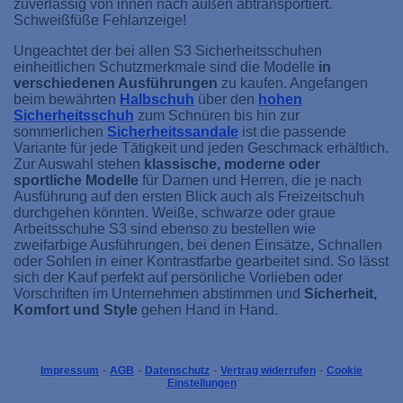
zuverlässig von innen nach außen abtransportiert.
Schweißfüße Fehlanzeige!
Ungeachtet der bei allen S3 Sicherheitsschuhen
einheitlichen Schutzmerkmale sind die Modelle
in
verschiedenen Ausführungen
zu kaufen. Angefangen
beim bewährten
Halbschuh
über den
hohen
Sicherheitsschuh
zum Schnüren bis hin zur
sommerlichen
Sicherheitssandale
ist die passende
Variante für jede Tätigkeit und jeden Geschmack erhältlich.
Zur Auswahl stehen
klassische, moderne oder
sportliche Modelle
für Damen und Herren, die je nach
Ausführung auf den ersten Blick auch als Freizeitschuh
durchgehen könnten. Weiße, schwarze oder graue
Arbeitsschuhe S3 sind ebenso zu bestellen wie
zweifarbige Ausführungen, bei denen Einsätze, Schnallen
oder Sohlen in einer Kontrastfarbe gearbeitet sind. So lässt
sich der Kauf perfekt auf persönliche Vorlieben oder
Vorschriften im Unternehmen abstimmen und
Sicherheit,
Komfort und Style
gehen Hand in Hand.
-
-
-
-
Impressum
AGB
Datenschutz
Vertrag widerrufen
Cookie
Einstellungen