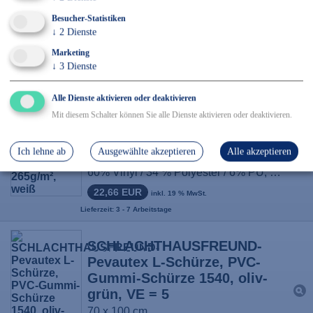
Gummi-Schürze 1417, grün,
Besucher-Statistiken
VE = 5
↓
2
Dienste
70 x 120 cm
Marketing
↓
3
Dienste
15,84 EUR
inkl. 19 % MwSt.
Lieferzeit: 4 Wochen
Alle Dienste aktivieren oder deaktivieren
Mit diesem Schalter können Sie alle Dienste aktivieren oder deaktivieren.
F-CRAFTLAND-Vinyl-
Schürze, *ULF*, 265g/m²,
Ich lehne ab
Ausgewählte akzeptieren
Alle akzeptieren
weiß
60% Vinyl / 34 % Polyester / 6% PU, Größe: 100 x 140 cm
22,66 EUR
inkl. 19 % MwSt.
Lieferzeit: 3 - 7 Arbeitstage
SCHLACHTHAUSFREUND-
Pevautex L-Schürze, PVC-
Gummi-Schürze 1540, oliv-
grün, VE = 5
70 x 100 cm