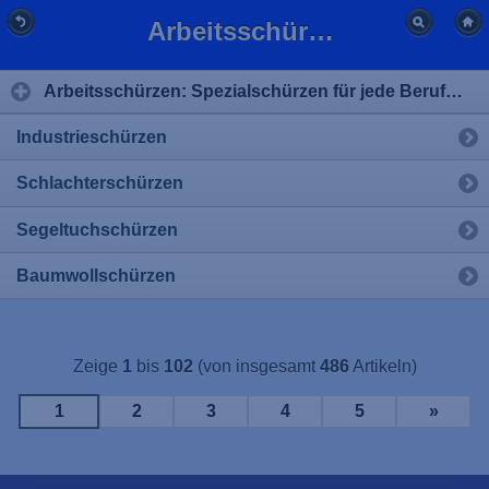
Arbeitsschürzen & Spezialschürzen günstig kaufen | BFL-Versand
Arbeitsschürzen: Spezialschürzen für jede Berufsgruppe
Industrieschürzen
Schlachterschürzen
Segeltuchschürzen
Baumwollschürzen
Zeige
1
bis
102
(von insgesamt
486
Artikeln)
1
2
3
4
5
»