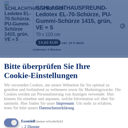
SCHLACHTHAUSFREUND-
Ledotex EL-70-Schürze, PU-
Gummi-Schürze 1415, grün,
VE = 5
70 x 110 cm
14,60 EUR
inkl. 19 % MwSt.
Lieferzeit: 4 Wochen
SCHLACHTHAUSFREUND-
Bitte überprüfen Sie Ihre
Ledotex EL-70-Schürze, PU-
Cookie-Einstellungen
Gummi-Schürze 1416, grün,
VE = 5
Wir verwenden Cookies, um unsere Webseiten für Sie optimal zu
gestalten und fortlaufend zu verbessern sowie für Marketingzwecke. Die
70 x 115 cm
Cookies werden zur Personalisierung von Anzeigen verwendet. Hier
können Sie einsehen und anpassen, welche Information wir über Sie
15,20 EUR
inkl. 19 % MwSt.
sammeln. Hier finden Sie unser
Impressum
.
Um mehr zu erfahren,
Lieferzeit: 4 Wochen
lesen Sie bitte unsere
Datenschutzerklärung
.
SCHLACHTHAUSFREUND-
Essentiell
(immer erforderlich)
↓
2
Dienste
Ledotex EL-70-Schürze, PU-