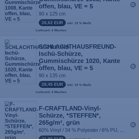
offen, blau, VE = 5
90 x 125 cm
26,62 EUR
inkl. 19 % MwSt.
Lieferzeit: 4 Wochen
SCHLACHTHAUSFREUND-
Ischü-Schürze,
Gummischürze 1020, Kante
offen, blau, VE = 5
90 x 135 cm
28,45 EUR
inkl. 19 % MwSt.
Lieferzeit: 4 Wochen
F-CRAFTLAND-Vinyl-
Schürze, *STEFFEN*,
265g/m², grün
60% Vinyl / 34 % Polyester / 6% PU, Größe: 90 x 115 cm
21,96 EUR