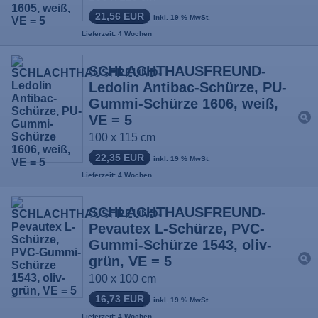
21,56 EUR
inkl. 19 % MwSt.
Lieferzeit: 4 Wochen
SCHLACHTHAUSFREUND-
Ledolin Antibac-Schürze, PU-
Gummi-Schürze 1606, weiß,
VE = 5
100 x 115 cm
22,35 EUR
inkl. 19 % MwSt.
Lieferzeit: 4 Wochen
SCHLACHTHAUSFREUND-
Pevautex L-Schürze, PVC-
Gummi-Schürze 1543, oliv-
grün, VE = 5
100 x 100 cm
16,73 EUR
inkl. 19 % MwSt.
Lieferzeit: 4 Wochen