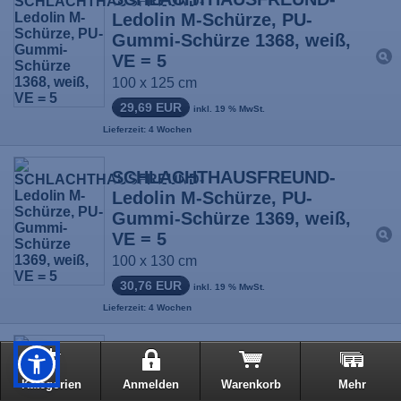
Ledolin M-Schürze, PU-
Gummi-Schürze 1368, weiß,
VE = 5
100 x 125 cm
29,69 EUR
inkl. 19 % MwSt.
Lieferzeit: 4 Wochen
SCHLACHTHAUSFREUND-
Ledolin M-Schürze, PU-
Gummi-Schürze 1369, weiß,
VE = 5
100 x 130 cm
30,76 EUR
inkl. 19 % MwSt.
Lieferzeit: 4 Wochen
SCHLACHTHAUSFREUND-
Pevautex L-Schürze, PVC-
Kategorien
Anmelden
Warenkorb
Mehr
Gummi-Schürze 1547, oliv-