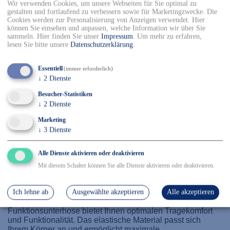
✓ Sicher Einkaufen & Bezahlen
Wir verwenden Cookies, um unsere Webseiten für Sie optimal zu
gestalten und fortlaufend zu verbessern sowie für Marketingzwecke. Die
Cookies werden zur Personalisierung von Anzeigen verwendet. Hier
können Sie einsehen und anpassen, welche Information wir über Sie
sammeln. Hier finden Sie unser
Impressum
.
Um mehr zu erfahren,
Details
lesen Sie bitte unsere
Datenschutzerklärung
.
100 % Polyester, Größe: S-3XL
Essentiell
(immer erforderlich)
↓
2
Dienste
Mascot Funktionsunterhose
Besucher-Statistiken
Produktcode: 00572
↓
2
Dienste
Entdecken Sie die ultimative Lösung für Komfort und
Marketing
Leistung mit unserer innovativen Funktionsunterhose aus
↓
3
Dienste
der MASCOT® CROSSOVER Kollektion. Diese
hochwertige Unterwäsche ist mit COOLMAX® Technologie
Alle Dienste aktivieren oder deaktivieren
ausgestattet, die für einen effektiven Feuchtigkeitstransport
sorgt und Ihren Körper trocken hält. Das schnelltrocknende
Mit diesem Schalter können Sie alle Dienste aktivieren oder deaktivieren.
Material verhindert Auskühlen und eignet sich perfekt als
Base Layer für verschiedenste Aktivitäten.
Ich lehne ab
Ausgewählte akzeptieren
Alle akzeptieren
Ob beim Sport, bei der Arbeit oder in der Freizeit - diese
Funktionsunterhose bietet Ihnen optimalen Tragekomfort
und Funktionalität. Das elastische Material passt sich
Ihrem Körper an und ermöglicht maximale