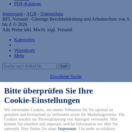
PDF-Kataloge
Impressum
-
AGB
-
Datenschutz
BFL-Versand - Günstige Berufsbekleidung und Arbeitsschutz von A
bis Z © 2026
Alle Preise inkl. MwSt. zzgl. Versand
Kategorien
Warenkorb
Mehr
Erweiterte Suche
Bitte überprüfen Sie Ihre
Cookie-Einstellungen
Suchergebnisse
Wir verwenden Cookies, um unsere Webseiten für Sie optimal zu
gestalten und fortlaufend zu verbessern sowie für Marketingzwecke. Die
MobileST: Smartphone
Cookies werden zur Personalisierung von Anzeigen verwendet. Hier
können Sie einsehen und anpassen, welche Information wir über Sie
Template für modified
sammeln. Hier finden Sie unser
Impressum
.
Um mehr zu erfahren,