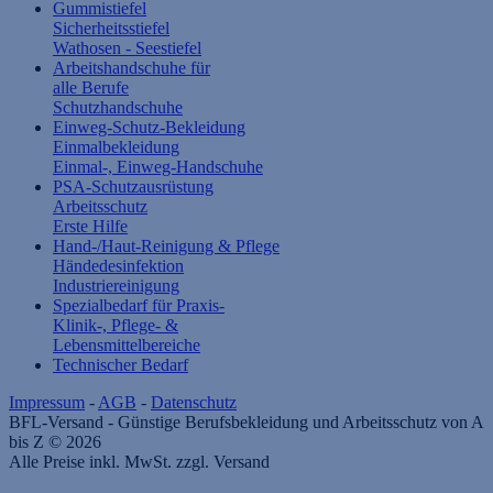
Gummistiefel
Sicherheitsstiefel
Wathosen - Seestiefel
Arbeitshandschuhe für
alle Berufe
Schutzhandschuhe
Einweg-Schutz-Bekleidung
Einmalbekleidung
Einmal-, Einweg-Handschuhe
PSA-Schutzausrüstung
Arbeitsschutz
Erste Hilfe
Hand-/Haut-Reinigung & Pflege
Händedesinfektion
Industriereinigung
Spezialbedarf für Praxis-
Klinik-, Pflege- &
Lebensmittelbereiche
Technischer Bedarf
Impressum
-
AGB
-
Datenschutz
BFL-Versand - Günstige Berufsbekleidung und Arbeitsschutz von A
bis Z © 2026
Alle Preise inkl. MwSt. zzgl. Versand