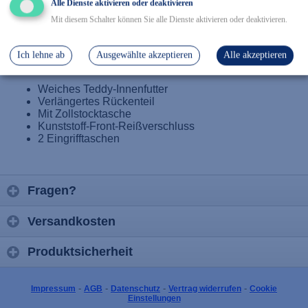
Alle Dienste aktivieren oder deaktivieren
Mit diesem Schalter können Sie alle Dienste aktivieren oder deaktivieren.
Details
Ich lehne ab
Ausgewählte akzeptieren
Alle akzeptieren
100 % Baumwolle, Größe: S-4XL
Weiches Teddy-Innenfutter
Verlängertes Rückenteil
Mit Zollstocktasche
Kunststoff-Front-Reißverschluss
2 Eingrifftaschen
Fragen?
Versandkosten
Produktsicherheit
-
-
-
-
Impressum
AGB
Datenschutz
Vertrag widerrufen
Cookie
Einstellungen