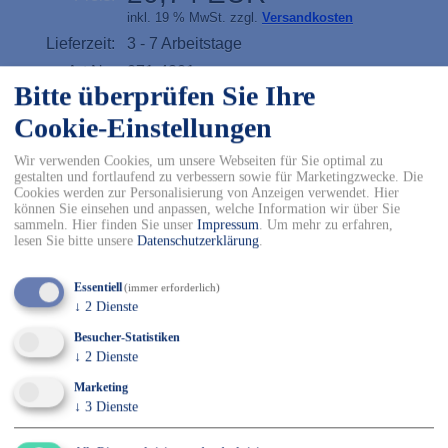
inkl. 19 % MwSt. zzgl.
Versandkosten
Lieferzeit:
3 - 7 Arbeitstage
Art.Nr.:
071-4201-
Bitte überprüfen Sie Ihre
Größe
Cookie-Einstellungen
S
M
L
XL
Wir verwenden Cookies, um unsere Webseiten für Sie optimal zu
gestalten und fortlaufend zu verbessern sowie für Marketingzwecke. Die
Cookies werden zur Personalisierung von Anzeigen verwendet. Hier
können Sie einsehen und anpassen, welche Information wir über Sie
2XL
3XL
4XL
sammeln. Hier finden Sie unser
Impressum
.
Um mehr zu erfahren,
lesen Sie bitte unsere
Datenschutzerklärung
.
-
+
Essentiell
(immer erforderlich)
↓
2
Dienste
In den Warenkorb
Besucher-Statistiken
↓
2
Dienste
✓ Kostenfreier Versand innerhalb DE ab 150€
✓ Versand mit DHL
Marketing
✓ Kostenfreier Rückversand
↓
3
Dienste
✓ Sicher Einkaufen & Bezahlen