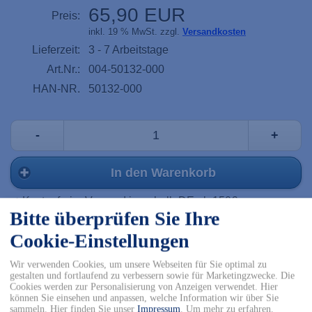
65,90 EUR
Preis:
inkl. 19 % MwSt. zzgl.
Versandkosten
Lieferzeit:
3 - 7 Arbeitstage
Art.Nr.:
004-50132-000
HAN-NR.
50132-000
-
+
In den Warenkorb
✓ Kostenfreier Versand innerhalb DE ab 150€
Bitte überprüfen Sie Ihre
✓ Versand mit DHL
✓ Kostenfreier Rückversand
Cookie-Einstellungen
✓ Sicher Einkaufen & Bezahlen
Wir verwenden Cookies, um unsere Webseiten für Sie optimal zu
gestalten und fortlaufend zu verbessern sowie für Marketingzwecke. Die
Cookies werden zur Personalisierung von Anzeigen verwendet. Hier
Details
können Sie einsehen und anpassen, welche Information wir über Sie
sammeln. Hier finden Sie unser
Impressum
.
Um mehr zu erfahren,