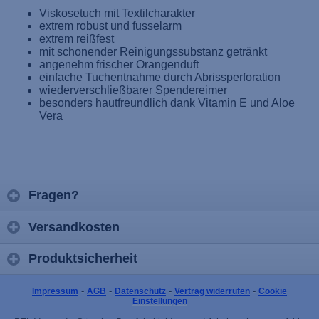
Viskosetuch mit Textilcharakter
extrem robust und fusselarm
extrem reißfest
mit schonender Reinigungssubstanz getränkt
angenehm frischer Orangenduft
einfache Tuchentnahme durch Abrissperforation
wiederverschließbarer Spendereimer
besonders hautfreundlich dank Vitamin E und Aloe
Vera
Fragen?
Versandkosten
Produktsicherheit
-
-
-
-
Impressum
AGB
Datenschutz
Vertrag widerrufen
Cookie
Einstellungen