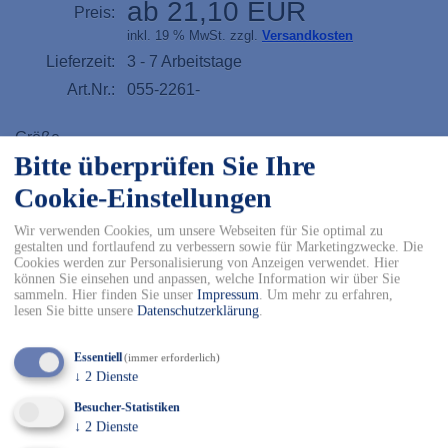
ab 21,10 EUR
Preis:
inkl. 19 % MwSt. zzgl.
Versandkosten
Lieferzeit:
3 - 7 Arbeitstage
Art.Nr.:
055-2261-
Größe
Bitte überprüfen Sie Ihre
S
M
L
XL
Cookie-Einstellungen
Wir verwenden Cookies, um unsere Webseiten für Sie optimal zu
2XL
3XL
4XL
gestalten und fortlaufend zu verbessern sowie für Marketingzwecke. Die
Cookies werden zur Personalisierung von Anzeigen verwendet. Hier
können Sie einsehen und anpassen, welche Information wir über Sie
-
+
sammeln. Hier finden Sie unser
Impressum
.
Um mehr zu erfahren,
lesen Sie bitte unsere
Datenschutzerklärung
.
In den Warenkorb
Essentiell
(immer erforderlich)
↓
2
Dienste
✓ Kostenfreier Versand innerhalb DE ab 150€
✓ Versand mit DHL
Besucher-Statistiken
✓ Kostenfreier Rückversand
↓
2
Dienste
✓ Sicher Einkaufen & Bezahlen