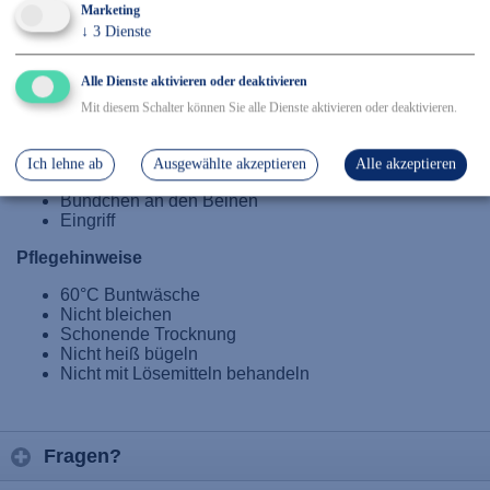
Marketing
↓
3
Dienste
Details
Alle Dienste aktivieren oder deaktivieren
Mit diesem Schalter können Sie alle Dienste aktivieren oder deaktivieren.
68 % Polyester / 27 % Baumwolle / 5 % Elasthan, Größe:
S-4XL
Ich lehne ab
Ausgewählte akzeptieren
Alle akzeptieren
Gummizug im Bund
Bündchen an den Beinen
Eingriff
Pflegehinweise
60°C Buntwäsche
Nicht bleichen
Schonende Trocknung
Nicht heiß bügeln
Nicht mit Lösemitteln behandeln
Fragen?