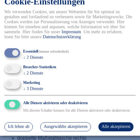
Cookie-Einstellungen
98
102
106
110
Wir verwenden Cookies, um unsere Webseiten für Sie optimal zu
gestalten und fortlaufend zu verbessern sowie für Marketingzwecke. Die
Cookies werden zur Personalisierung von Anzeigen verwendet. Hier
-
+
können Sie einsehen und anpassen, welche Information wir über Sie
sammeln. Hier finden Sie unser
Impressum
.
Um mehr zu erfahren,
lesen Sie bitte unsere
Datenschutzerklärung
.
In den Warenkorb
Essentiell
(immer erforderlich)
✓ Kostenfreier Versand innerhalb DE ab 150€
↓
2
Dienste
✓ Versand mit DHL
✓ Kostenfreier Rückversand
Besucher-Statistiken
✓ Sicher Einkaufen & Bezahlen
↓
2
Dienste
Marketing
↓
3
Dienste
Details
Alle Dienste aktivieren oder deaktivieren
65 % Polyester / 35 % Baumwolle, Größe: 24-29 / 42-64 /
Mit diesem Schalter können Sie alle Dienste aktivieren oder deaktivieren.
90-110
2 eingesetzte Beuteltaschen und 2 aufgesetzte
Ich lehne ab
Ausgewählte akzeptieren
Alle akzeptieren
Knietaschen
doppelte Maßstabtasche rechts