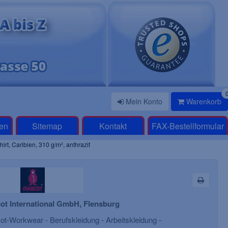
Mein Konto
Warenkorb
en
Sitemap
Kontakt
FAX-Bestellformular
, Caribien, 310 g/m², anthrazit
ot International GmbH, Flensburg
t-Workwear - Berufskleidung - Arbeitskleidung -