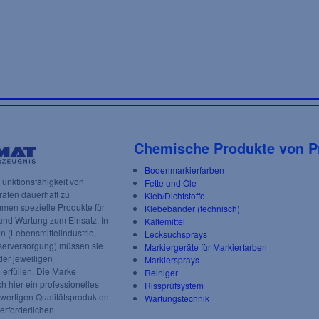
Chemische Produkte von P
Bodenmarkierfarben
unktionsfähigkeit von
Fette und Öle
äten dauerhaft zu
Kleb/Dichtstoffe
men spezielle Produkte für
Klebebänder (technisch)
und Wartung zum Einsatz. In
Kältemittel
n (Lebensmittelindustrie,
Lecksuchsprays
serversorgung) müssen sie
Markiergeräte für Markierfarben
der jeweiligen
Markiersprays
erfüllen. Die Marke
Reiniger
 hier ein professionelles
Rissprüfsystem
ertigen Qualitätsprodukten
Wartungstechnik
 erforderlichen