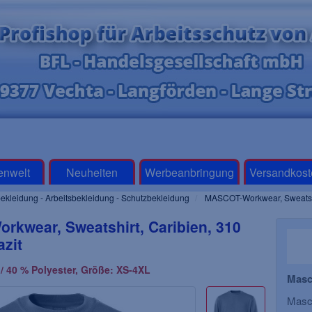
enwelt
Neuheiten
Werbeanbringung
Versandkost
ekleidung - Arbeitsbekleidung - Schutzbekleidung
MASCOT-Workwear, Sweatshirt
kwear, Sweatshirt, Caribien, 310
azit
/ 40 % Polyester, Größe: XS-4XL
Masc
Masco