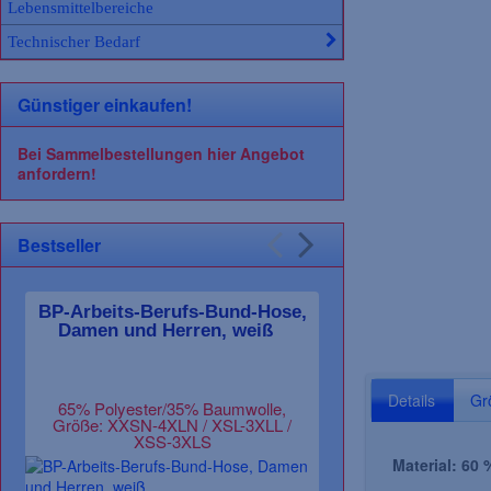
Lebensmittelbereiche
Technischer Bedarf
Günstiger einkaufen!
Bei Sammelbestellungen hier Angebot
anfordern!
Bestseller
BP-Arbeits-Berufs-Bund-Hose,
PLANAM-Arbeit
Damen und Herren, weiß
Hose, CA
grau/s
Details
Gr
65% Polyester/35% Baumwolle,
65 % Polyester 
Größe: XXSN-4XLN / XSL-3XLL /
Größe: 24-29 /
XSS-3XLS
Material: 60 