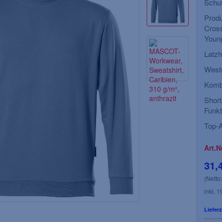
Schut
Produ
Cross
Young
Latzh
Weste
Kombi
Short
Funk
Top-A
Art.N
31,
(Netto
inkl. 
Lieferz