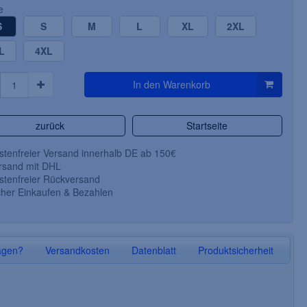
e
S
S
M
L
XL
2XL
L
4XL
In den Warenkorb
zurück
Startseite
tenfreier Versand innerhalb DE ab 150€
sand mit DHL
tenfreier Rückversand
her Einkaufen & Bezahlen
LEIBER-Schlupf-Jacke für
PLANAM-Arbeits-
Damen und Herren, Arbeits-
Hose, CANV
Berufs-Kasack, 1/2-Arm,
schwarz/sc
königsblau
agen?
Versandkosten
Datenblatt
Produktsicherheit
50 % Baumwolle/50 % Polyester,
65 % Polyester / 3
Größe: 00-VI
Größe: 24-29 / 42