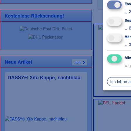
Ess
↓
Kostenlose Rücksendung!
Bes
↓
Mar
↓
All
Neue Artikel
mehr
Mit 
DASSY® Xilo Kappe, nachtblau
Ich lehne 