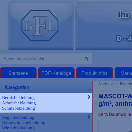
Startseite
PDF-Kataloge
Produktinfos
Mark
Startseite
Berufsb
Kategorien
MASCOT-Wor
Berufsbekleidung
g/m², anthr
Arbeitsbekleidung
Schutzbekleidung
60 % Baumwolle 
Regenbekleidung
Nässeschutzbekleidung
Winterbekleidung