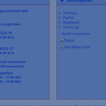
Zahlungsarten
gesellschaft
mbH
Vorkasse
PayPal
0
Kreditkarte
a-Langförden
Rechnung *
81111-70
* Bonität vorausgesetzt
6 99 92 8
 81111-71
6 99 92 9
.bfl-versand.de
bfl-versand.de
gszeiten
0 - 17:00 Uhr
 15:00 Uhr