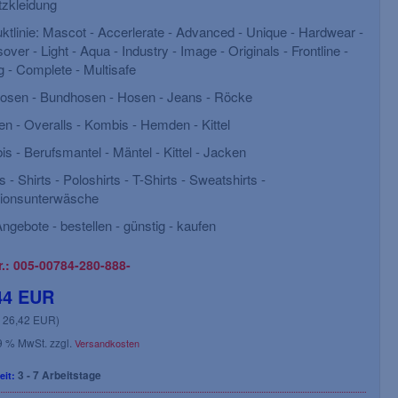
zkleidung
ktlinie: Mascot - Accerlerate - Advanced - Unique - Hardwear -
over - Light - Aqua - Industry - Image - Originals - Frontline -
 - Complete - Multisafe
osen - Bundhosen - Hosen - Jeans - Röcke
n - Overalls - Kombis - Hemden - Kittel
s - Berufsmantel - Mäntel - Kittel - Jacken
s - Shirts - Poloshirts - T-Shirts - Sweatshirts -
tionsunterwäsche
ngebote - bestellen - günstig - kaufen
r.: 005-00784-280-888-
44 EUR
: 26,42 EUR)
19 % MwSt. zzgl.
Versandkosten
3 - 7 Arbeitstage
eit: