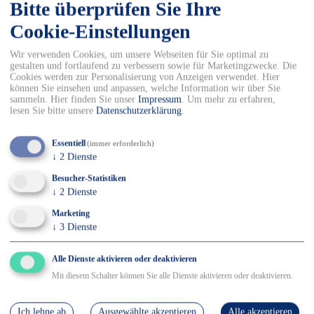
✓ Sicher Einkaufen & Bezahlen
Bitte überprüfen Sie Ihre
Cookie-Einstellungen
Wir verwenden Cookies, um unsere Webseiten für Sie optimal zu
Details
gestalten und fortlaufend zu verbessern sowie für Marketingzwecke. Die
Cookies werden zur Personalisierung von Anzeigen verwendet. Hier
100 % Polyester, Größe: S-3XL
können Sie einsehen und anpassen, welche Information wir über Sie
sammeln. Hier finden Sie unser
Impressum
.
Um mehr zu erfahren,
lesen Sie bitte unsere
Datenschutzerklärung
.
Mascot Funktionsunterhemd, Kurzarm
Produktcode: 00597
Essentiell
(immer erforderlich)
↓
2
Dienste
Entdecken Sie unser hochfunktionelles Kurzarm-
Unterhemd - der perfekte Base Layer für Ihre Aktivitäten!
Besucher-Statistiken
Dank der innovativen COOLMAX®-Technologie sorgt es
↓
2
Dienste
für einen effektiven Feuchtigkeitstransport und hält Ihren
Körper angenehm trocken. Dies verhindert nicht nur
Marketing
Auskühlung, sondern garantiert auch ein komfortables
↓
3
Dienste
Tragegefühl den ganzen Tag über.
Alle Dienste aktivieren oder deaktivieren
Die schnelltrocknende Eigenschaft macht dieses
Unterhemd zum idealen Begleiter für Sport, Arbeit oder
Mit diesem Schalter können Sie alle Dienste aktivieren oder deaktivieren.
Freizeit. Egal ob Sie intensiv trainieren, körperlich arbeiten
oder einfach einen aktiven Lebensstil pflegen - dieses
Ich lehne ab
Ausgewählte akzeptieren
Alle akzeptieren
Funktionsshirt unterstützt Sie bei all Ihren