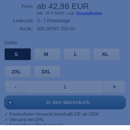
ab 42,98 EUR
Preis:
inkl. 19 % MwSt. zzgl.
Versandkosten
Lieferzeit:
3 - 7 Arbeitstage
Art.Nr.:
005-00597-350-01-
Größe
S
M
L
XL
2XL
3XL
-
+
In den Warenkorb
✓ Kostenfreier Versand innerhalb DE ab 150€
✓ Versand mit DHL
✓ Kostenfreier Rückversand