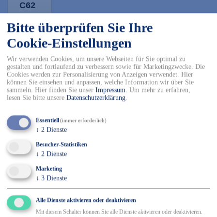
C62
Bitte überprüfen Sie Ihre
-
+
Cookie-Einstellungen
In den Warenkorb
Wir verwenden Cookies, um unsere Webseiten für Sie optimal zu
gestalten und fortlaufend zu verbessern sowie für Marketingzwecke. Die
Cookies werden zur Personalisierung von Anzeigen verwendet. Hier
✓ Kostenfreier Versand innerhalb DE ab 150€
können Sie einsehen und anpassen, welche Information wir über Sie
✓ Versand mit DHL
sammeln. Hier finden Sie unser
Impressum
.
Um mehr zu erfahren,
✓ Kostenfreier Rückversand
lesen Sie bitte unsere
Datenschutzerklärung
.
✓ Sicher Einkaufen & Bezahlen
Essentiell
(immer erforderlich)
↓
2
Dienste
Details
Besucher-Statistiken
↓
2
Dienste
65 % Polyester / 35 % Baumwolle, Größe: 42-72
Marketing
↓
3
Dienste
MASCOT® IMAGE Shorts
Produktcode: 00949
Alle Dienste aktivieren oder deaktivieren
Mit diesem Schalter können Sie alle Dienste aktivieren oder deaktivieren.
Die MASCOT® IMAGE Shorts sind die perfekte Wahl für