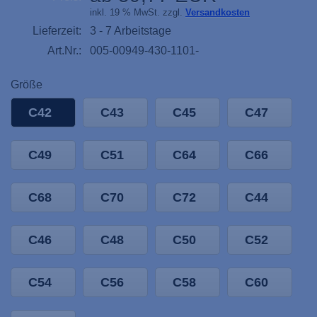
inkl. 19 % MwSt. zzgl.
Versandkosten
Lieferzeit:
3 - 7 Arbeitstage
Art.Nr.:
005-00949-430-1101-
Größe
C42
C43
C45
C47
C49
C51
C64
C66
C68
C70
C72
C44
C46
C48
C50
C52
C54
C56
C58
C60