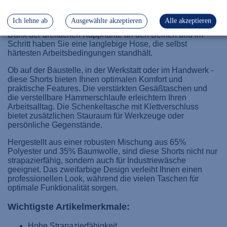
anspruchsvolle Arbeitseinsätze. Diese robusten
Arbeitsshorts zeichnen sich durch ihre hohe
Ich lehne ab
Ausgewählte akzeptieren
Alle akzeptieren
Strapazierfähigkeit und durchdachte Funktionalität aus.
Dank der dreifachen Kappnähte an den Beinen und im
Schritt haben Sie eine langlebige Hose, die selbst
härtesten Arbeitsbedingungen standhält.
Ob auf der Baustelle, in der Werkstatt oder im Handwerk -
diese Shorts bieten Ihnen optimalen Komfort und
praktische Features. Die verstärkten Gesäßtaschen und
die verstellbare Hammerschlaufe erleichtern Ihren
Arbeitsalltag. Die Schenkeltasche mit Klettverschluss
bietet zusätzlichen Stauraum für Werkzeuge oder
persönliche Gegenstände.
Hergestellt aus einer robusten Mischung aus 65%
Polyester und 35% Baumwolle, sind diese Shorts nicht nur
strapazierfähig, sondern auch für Industriewäsche
geeignet. Das zweifarbige Design verleiht Ihnen einen
professionellen Look, während die vielen Taschen für
optimale Funktionalität sorgen.
Wichtigste Artikelmerkmale:
Hohe Strapazierfähigkeit