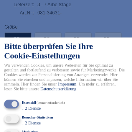
Lieferzeit:
3 - 7 Arbeitstage
Art.Nr.:
081-34631-
Größe
36
37
38
39
Bitte überprüfen Sie Ihre
Cookie-Einstellungen
40
41
42
43
Wir verwenden Cookies, um unsere Webseiten für Sie optimal zu
gestalten und fortlaufend zu verbessern sowie für Marketingzwecke. Die
44
45
46
Cookies werden zur Personalisierung von Anzeigen verwendet. Hier
können Sie einsehen und anpassen, welche Information wir über Sie
sammeln. Hier finden Sie unser
Impressum
.
Um mehr zu erfahren,
-
+
lesen Sie bitte unsere
Datenschutzerklärung
.
Essentiell
(immer erforderlich)
In den Warenkorb
↓
2
Dienste
✓ Kostenfreier Versand innerhalb DE ab 150€
Besucher-Statistiken
✓ Versand mit DHL
↓
2
Dienste
✓ Kostenfreier Rückversand