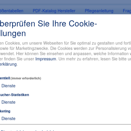
ößentabellen
PDF-Katalog Hersteller
Pflegeanleitung
Fra
überprüfen Sie Ihre Cookie-
ITE
llungen
er Clean & White Serie werden aus hochwertigen Obermaterialien herge
n Cookies, um unsere Webseiten für Sie optimal zu gestalten und fort
owie für Marketingzwecke. Die Cookies werden zur Personalisierung v
e Laufsohlentechnologie hinterlässt keine Streifen auf empfindlichen 
wendet. Hier können Sie einsehen und anpassen, welche Information w
r sorgt dafür, dass die Schuhe schnell wieder trocknen.
r finden Sie unser
Impressum
.
Um mehr zu erfahren, lesen Sie bitte 
erklärung
.
5 SB SRC
ssystem
entiell
(immer erforderlich)
onsfutter
2
Dienste
® Konzept
ucher-Statistiken
iderstand <35 Megaohm)
hnologie
2
Dienste
keting
3
Dienste