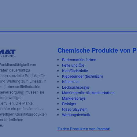
Chemische Produkte von P
Bodenmarkierfarben
unktionsfähigkeit von
Fette und Öle
äten dauerhaft zu
Kleb/Dichtstoffe
men spezielle Produkte für
Klebebänder (technisch)
und Wartung zum Einsatz. In
Kältemittel
n (Lebensmittelindustrie,
Lecksuchsprays
serversorgung) müssen sie
Markiergeräte für Markierfarben
der jeweiligen
Markiersprays
erfüllen. Die Marke
Reiniger
 hier ein professionelles
Rissprüfsystem
ertigen Qualitätsprodukten
Wartungstechnik
 erforderlichen
e.
Zu den Produkten von Promat!