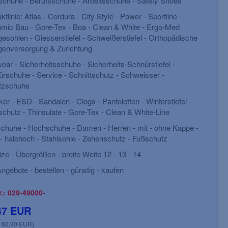
schuhe - Berufsschuhe - Arbeitsschuhe - Safety Shoes
ktlinie: Atlas - Cordura - City Style - Power - Sportline -
mic Bau - Gore-Tex - Boa - Clean & White - Ergo-Med
gesohlen - Giesserstiefel - Schweißerstiefel - Orthopädische
genversorgung & Zurichtung
BIG-TEXXOR-S1-
Holzschuhe, mit 
Sicherheitshalbschuhe, Rouen,
natur
ear - Sicherheitsschuhe - Sicherheits-Schnürstiefel -
schwarz/grün
rschuhe - Service - Schnittschutz - Schweisser -
tzschuhe
EN ISO 20345, Größe: 36-48
Größe: 2
er - ESD - Sandalen - Clogs - Pantoletten - Winterstiefel -
schutz - Thinsulate - Gore-Tex - Clean & White-Line
chuhe - Hochschuhe - Damen - Herren - mit - ohne Kappe -
- halbhoch - Stahlsohle - Zehenschutz - Fußschutz
ize - Übergrößen - breite Weite 12 - 13 - 14
ngebote - bestellen - günstig - kaufen
r.: 029-49000-
47 EUR
: 60,90 EUR)