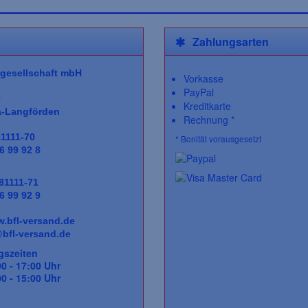
Zahlungsarten
gesellschaft
mbH
Vorkasse
PayPal
0
Kreditkarte
a-Langförden
Rechnung *
81111-70
* Bonität vorausgesetzt
6 99 92 8
 81111-71
6 99 92 9
.bfl-versand.de
bfl-versand.de
gszeiten
0 - 17:00 Uhr
 15:00 Uhr