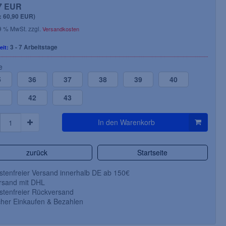
7 EUR
: 60,90 EUR)
19 % MwSt. zzgl.
Versandkosten
3 - 7 Arbeitstage
eit:
20,41 EUR
28,24 EUR
ab
(Netto 17,15 EUR)
(N
e
inkl. 19 % MwSt. zzgl.
Versandkosten
inkl. 19 % MwSt. zzgl.
5
36
37
38
39
40
Art.Nr.: 071-6110-
Art.Nr.: 062-1560-
Lieferzeit: 3 - 7 Arbeitstage
Lieferzeit: 3 - 7 Arbe
1
42
43
Artikeldetails
In den Warenkorb
zurück
Startseite
tenfreier Versand innerhalb DE ab 150€
sand mit DHL
tenfreier Rückversand
her Einkaufen & Bezahlen