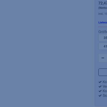
72,4
(Netto
inkl. 
Lieferz
27,91 EUR
etto 18,03 EUR)
(Netto 23,45 EUR)
Größ
gl.
Versandkosten
inkl. 19 % MwSt. zzgl.
Versandkosten
3
-
Art.Nr.: 071-6250-
rbeitstage
Lieferzeit: 3 - 7 Arbeitstage
4
Artikeldetails
Artikeldetails
Kos
Ver
Kos
Sic