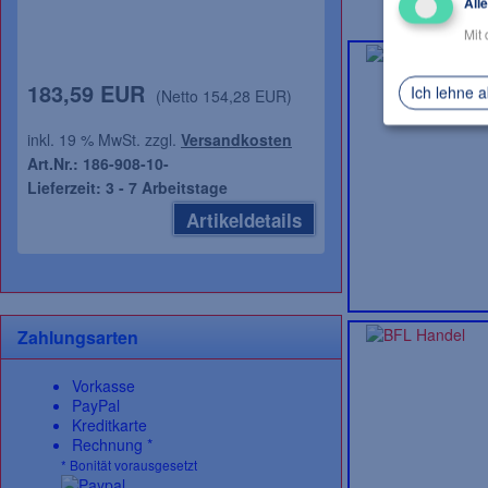
All
Mit 
183,59 EUR
Ich lehne 
(Netto 154,28 EUR)
inkl. 19 % MwSt. zzgl.
Versandkosten
Art.Nr.: 186-908-10-
Lieferzeit: 3 - 7 Arbeitstage
Artikeldetails
Zahlungsarten
Vorkasse
PayPal
Kreditkarte
Rechnung *
* Bonität vorausgesetzt