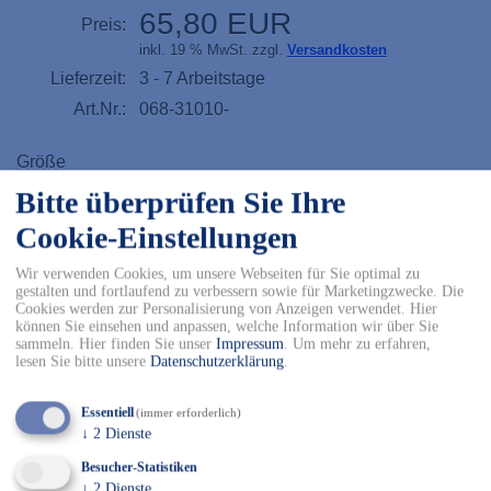
65,80 EUR
Preis:
inkl. 19 % MwSt. zzgl.
Versandkosten
Lieferzeit:
3 - 7 Arbeitstage
Art.Nr.:
068-31010-
Größe
Bitte überprüfen Sie Ihre
36
37
38
39
Cookie-Einstellungen
40
41
42
43
Wir verwenden Cookies, um unsere Webseiten für Sie optimal zu
gestalten und fortlaufend zu verbessern sowie für Marketingzwecke. Die
Cookies werden zur Personalisierung von Anzeigen verwendet. Hier
können Sie einsehen und anpassen, welche Information wir über Sie
44
45
46
sammeln. Hier finden Sie unser
Impressum
.
Um mehr zu erfahren,
lesen Sie bitte unsere
Datenschutzerklärung
.
-
+
Essentiell
(immer erforderlich)
↓
2
Dienste
In den Warenkorb
Besucher-Statistiken
↓
2
Dienste