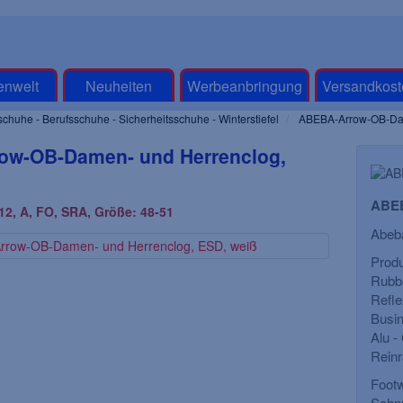
enwelt
Neuheiten
Werbeanbringung
Versandkost
schuhe - Berufsschuhe - Sicherheitsschuhe - Winterstiefel
ABEBA-Arrow-OB-Dam
ow-OB-Damen- und Herrenclog,
ABEB
2, A, FO, SRA, Größe: 48-51
Abeba
Produ
Rubbe
Refle
Busin
Alu -
uhe, *ENNA*,
BIG-TEXXOR-S2-
Reinr
e abgesetzt
Sicherheitshalbschuhe, Nancy,
Si
Footw
weiß
Schnü