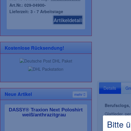
Art.Nr.: 029-04900-
Art.Nr.: 081-30301-
Lieferzeit: 3 - 7 Arbeitstage
Lieferzeit: 3 - 7 Arb
Artikeldetails
Kostenlose Rücksendung!
Details
Gr
Neue Artikel
mehr
Berufsclogs,
DASSY® Traxion Next Poloshirt
Glattleder, per
weiß/anthrazitgrau
Deckfleck Mik
Bitte 
Fersenriemen 
Ristbereich g