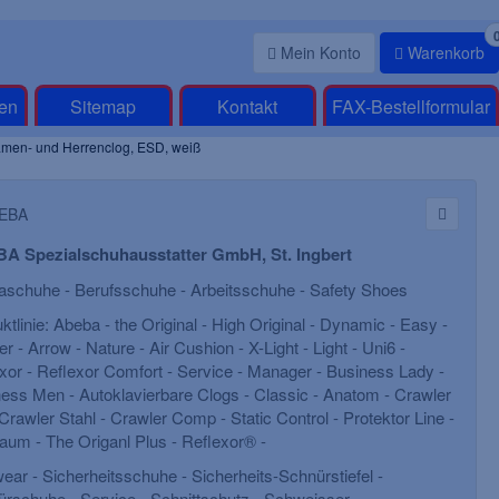
Mein Konto
Warenkorb
en
Sitemap
Kontakt
FAX-Bestellformular
en- und Herrenclog, ESD, weiß
A Spezialschuhausstatter GmbH, St. Ingbert
schuhe - Berufsschuhe - Arbeitsschuhe - Safety Shoes
ktlinie: Abeba - the Original - High Original - Dynamic - Easy -
r - Arrow - Nature - Air Cushion - X-Light - Light - Uni6 -
xor - Reflexor Comfort - Service - Manager - Business Lady -
ess Men - Autoklavierbare Clogs - Classic - Anatom - Crawler
 Crawler Stahl - Crawler Comp - Static Control - Protektor Line -
aum - The Origanl Plus - Reflexor® -
BIG-TEXXOR-S1-
Holzschuhe, mit Leder
cherheitshalbschuhe, Rouen,
natur
ear - Sicherheitsschuhe - Sicherheits-Schnürstiefel -
schwarz/grün
rschuhe - Service - Schnittschutz - Schweisser -