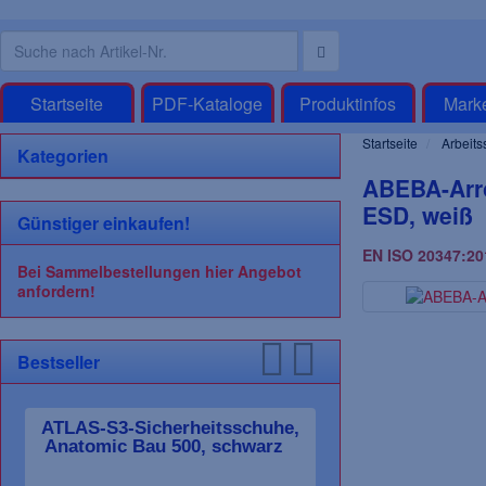
Startseite
PDF-Kataloge
Produktinfos
Mark
Startseite
Arbeits
Kategorien
ABEBA-Arr
ESD, weiß
Günstiger einkaufen!
EN ISO 20347:201
Bei Sammelbestellungen hier Angebot
anfordern!
Bestseller
ATLAS-S3-Sicherheitsschuhe,
F-WICA-Halbsch
Anatomic Bau 500, schwarz
schwarz/orang