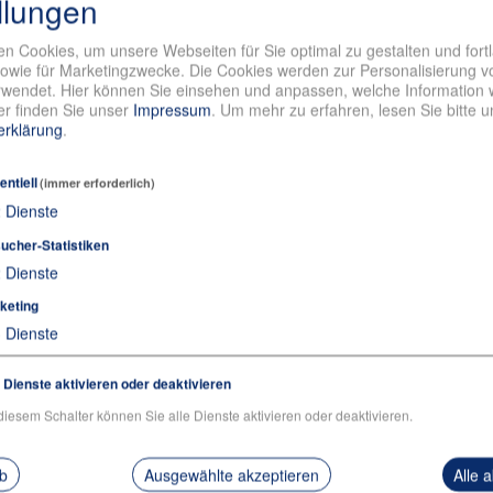
llungen
s
nde PU/PU-Laufsohle
n Cookies, um unsere Webseiten für Sie optimal zu gestalten und fort
andelt
owie für Marketingzwecke. Die Cookies werden zur Personalisierung v
nach DIN EN 61340
wendet. Hier können Sie einsehen und anpassen, welche Information w
s und feuchtigkeitsabsorbierendes Mikrofaser-Innenfutter
r finden Sie unser
Impressum
.
Um mehr zu erfahren, lesen Sie bitte 
erklärung
.
nach DIN EN 61340
emmung nach EN ISO 20347:2012
entiell
(immer erforderlich)
 rutschhemmende PU-Laufsohle
2
Dienste
ucher-Statistiken
2
Dienste
keting
3
Dienste
e Dienste aktivieren oder deaktivieren
diesem Schalter können Sie alle Dienste aktivieren oder deaktivieren.
ab
Ausgewählte akzeptieren
Alle 