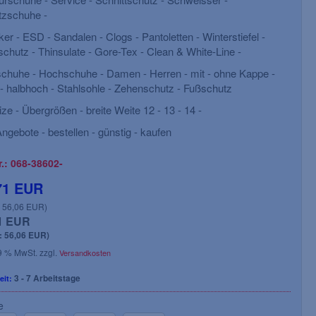
tzschuhe -
EN ISO 20345, Größe: 36-48
Größe: 23-49
er - ESD - Sandalen - Clogs - Pantoletten - Winterstiefel -
schutz - Thinsulate - Gore-Tex - Clean & White-Line -
chuhe - Hochschuhe - Damen - Herren - mit - ohne Kappe -
- halbhoch - Stahlsohle - Zehenschutz - Fußschutz
ize - Übergrößen - breite Weite 12 - 13 - 14 -
ngebote - bestellen - günstig - kaufen
r.: 068-38602-
71 EUR
: 56,06 EUR)
1 EUR
: 56,06 EUR)
19 % MwSt. zzgl.
Versandkosten
0,41 EUR
3 - 7 Arbeitstage
28,24 EUR
eit:
ab
(Netto 17,15 EUR)
(Netto 2
e
l. 19 % MwSt. zzgl.
Versandkosten
inkl. 19 % MwSt. zzgl.
Versa