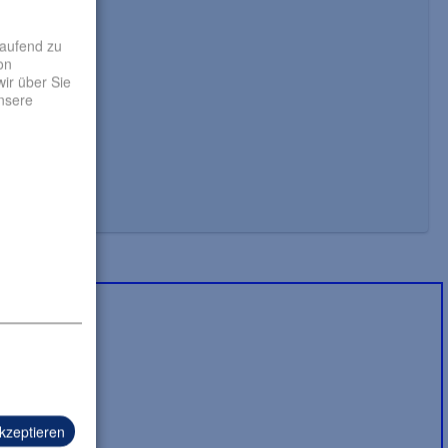
laufend zu
on
ir über Sie
unsere
akzeptieren