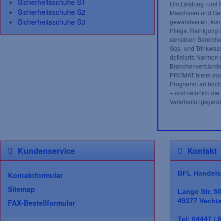
Sicherheitsschuhe S1
Um Leistung- und F
Sicherheitsschuhe S2
Maschinen und Ger
Sicherheitsschuhe S3
gewährleisten, kom
Pflege, Reinigung 
sensiblen Bereiche
Gas- und Trinkwas
definierte Normen 
Branchenverbände 
PROMAT bietet auch
Programm an hochw
– und natürlich die
Verarbeitungsgerät
Kundenservice
Kontakt
BFL Handels
Kontaktformular
Sitemap
Lange Str. 5
49377 Vecht
FAX-Bestellformular
Tel: 04447 / 