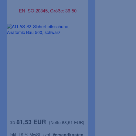
EN ISO 20345, Größe: 36-50
EN ISO 20347 O1
81,53 EUR
21,46 EUR
ab
(Netto 68,51 EUR)
(Net
inkl. 19 % MwSt. zzgl.
Versandkosten
inkl. 19 % MwSt. zzg