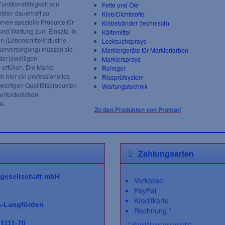
unktionsfähigkeit von
Fette und Öle
äten dauerhaft zu
Kleb/Dichtstoffe
men spezielle Produkte für
Klebebänder (technisch)
und Wartung zum Einsatz. In
Kältemittel
n (Lebensmittelindustrie,
Lecksuchsprays
serversorgung) müssen sie
Markiergeräte für Markierfarben
der jeweiligen
Markiersprays
erfüllen. Die Marke
Reiniger
 hier ein professionelles
Rissprüfsystem
ertigen Qualitätsprodukten
Wartungstechnik
 erforderlichen
e.
Zu den Produkten von Promat!
Zahlungsarten
gesellschaft
mbH
Vorkasse
PayPal
0
Kreditkarte
a-Langförden
Rechnung *
81111-70
* Bonität vorausgesetzt