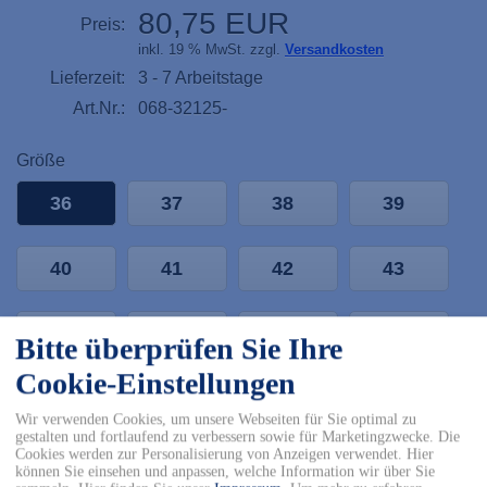
80,75 EUR
Preis:
inkl. 19 % MwSt. zzgl.
Versandkosten
Lieferzeit:
3 - 7 Arbeitstage
Art.Nr.:
068-32125-
Größe
36
37
38
39
40
41
42
43
44
45
46
47
Bitte überprüfen Sie Ihre
Cookie-Einstellungen
48
Wir verwenden Cookies, um unsere Webseiten für Sie optimal zu
gestalten und fortlaufend zu verbessern sowie für Marketingzwecke. Die
-
+
Cookies werden zur Personalisierung von Anzeigen verwendet. Hier
können Sie einsehen und anpassen, welche Information wir über Sie