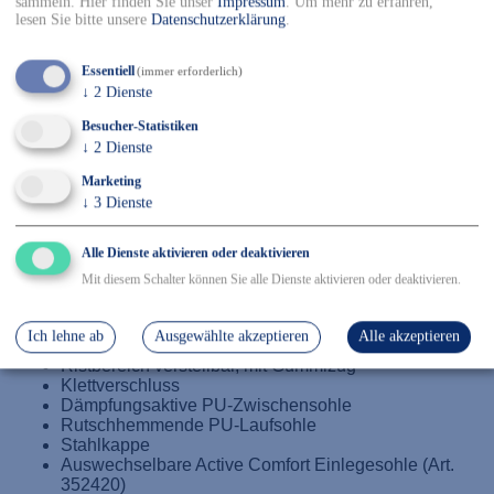
sammeln. Hier finden Sie unser
Impressum
.
Um mehr zu erfahren,
lesen Sie bitte unsere
Datenschutzerklärung
.
In den Warenkorb
✓ Kostenfreier Versand innerhalb DE ab 150€
Essentiell
(immer erforderlich)
✓ Versand mit DHL
↓
2
Dienste
✓ Kostenfreier Rückversand
Besucher-Statistiken
✓ Sicher Einkaufen & Bezahlen
↓
2
Dienste
Marketing
↓
3
Dienste
Details
Alle Dienste aktivieren oder deaktivieren
EN ISO 20345:2011, A, E, WRU, SRC, Größe: 36-48
Mit diesem Schalter können Sie alle Dienste aktivieren oder deaktivieren.
Mikrofaser, schwarz
Atmungsaktives Innenfutter mit Silberionen
Ich lehne ab
Ausgewählte akzeptieren
Alle akzeptieren
Fersenriemen feststehend, verstellbar
Ristbereich verstellbar, mit Gummizug
Klettverschluss
Dämpfungsaktive PU-Zwischensohle
Rutschhemmende PU-Laufsohle
Stahlkappe
Auswechselbare Active Comfort Einlegesohle (Art.
352420)