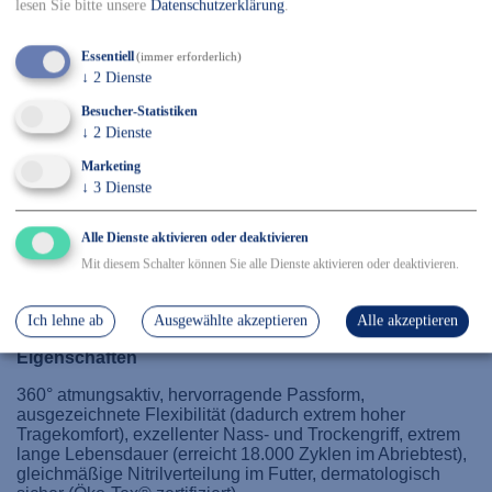
✓ Sicher Einkaufen & Bezahlen
lesen Sie bitte unsere
Datenschutzerklärung
.
Essentiell
(immer erforderlich)
↓
2
Dienste
Details
Besucher-Statistiken
EN 388, Kat 2, Größe: 5-12
↓
2
Dienste
Marketing
EN 388
↓
3
Dienste
Größe(n)
Alle Dienste aktivieren oder deaktivieren
5 - 12
Mit diesem Schalter können Sie alle Dienste aktivieren oder deaktivieren.
Verpackungseinheit
144 Paar
Ich lehne ab
Ausgewählte akzeptieren
Alle akzeptieren
Eigenschaften
360° atmungsaktiv, hervorragende Passform,
ausgezeichnete Flexibilität (dadurch extrem hoher
Tragekomfort), exzellenter Nass- und Trockengriff, extrem
lange Lebensdauer (erreicht 18.000 Zyklen im Abriebtest),
gleichmäßige Nitrilverteilung im Futter, dermatologisch