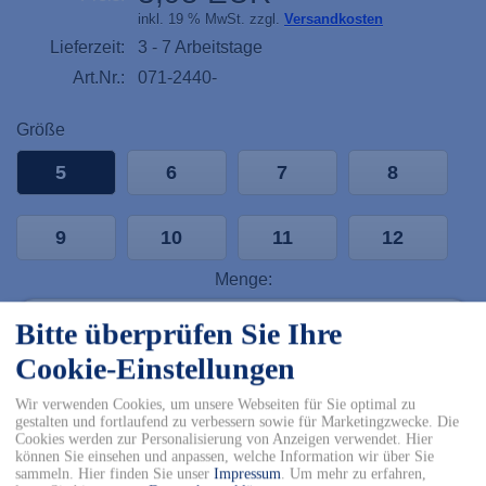
inkl. 19 % MwSt. zzgl.
Versandkosten
Lieferzeit:
3 - 7 Arbeitstage
Art.Nr.:
071-2440-
Größe
5
6
7
8
9
10
11
12
Menge:
12
Bitte überprüfen Sie Ihre
Cookie-Einstellungen
In den Warenkorb
Wir verwenden Cookies, um unsere Webseiten für Sie optimal zu
gestalten und fortlaufend zu verbessern sowie für Marketingzwecke. Die
✓ Kostenfreier Versand innerhalb DE ab 150€
Cookies werden zur Personalisierung von Anzeigen verwendet. Hier
✓ Versand mit DHL
können Sie einsehen und anpassen, welche Information wir über Sie
✓ Kostenfreier Rückversand
sammeln. Hier finden Sie unser
Impressum
.
Um mehr zu erfahren,