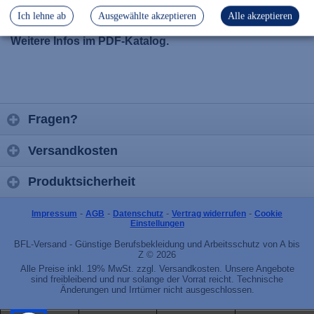
Ich lehne ab
Ausgewählte akzeptieren
Alle akzeptieren
passt zu Parka 1835
Weitere Infos im PDF-Katalog.
Fragen?
Versandkosten
Produktsicherheit
-
-
-
-
Impressum
AGB
Datenschutz
Vertrag widerrufen
Cookie
Einstellungen
BFL-Versand - Günstige Berufsbekleidung und Arbeitsschutz von A bis
Z © 2026
Alle Preise inkl. 19% MwSt. zzgl. Versandkosten. Unsere Angebote
sind freibleibend und nur solange der Vorrat reicht. Technische
Änderungen und Irrtümer nicht ausgeschlossen.