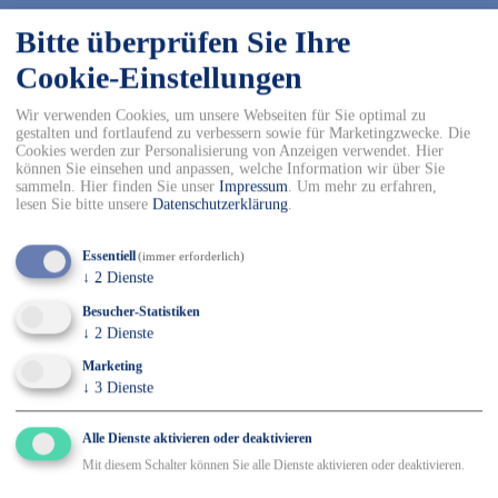
41,32 EUR
Preis:
Bitte überprüfen Sie Ihre
inkl. 19 % MwSt. zzgl.
Versandkosten
Cookie-Einstellungen
Lieferzeit:
3 - 7 Arbeitstage
Art.Nr.:
051-301836-143-
Wir verwenden Cookies, um unsere Webseiten für Sie optimal zu
gestalten und fortlaufend zu verbessern sowie für Marketingzwecke. Die
Cookies werden zur Personalisierung von Anzeigen verwendet. Hier
können Sie einsehen und anpassen, welche Information wir über Sie
-
+
sammeln. Hier finden Sie unser
Impressum
.
Um mehr zu erfahren,
lesen Sie bitte unsere
Datenschutzerklärung
.
In den Warenkorb
Essentiell
(immer erforderlich)
↓
2
Dienste
✓ Kostenfreier Versand innerhalb DE ab 150€
✓ Versand mit DHL
Besucher-Statistiken
✓ Kostenfreier Rückversand
↓
2
Dienste
✓ Sicher Einkaufen & Bezahlen
Marketing
↓
3
Dienste
Alle Dienste aktivieren oder deaktivieren
Details
Mit diesem Schalter können Sie alle Dienste aktivieren oder deaktivieren.
65 % Polyester, 35% Baumwolle Größe: universal