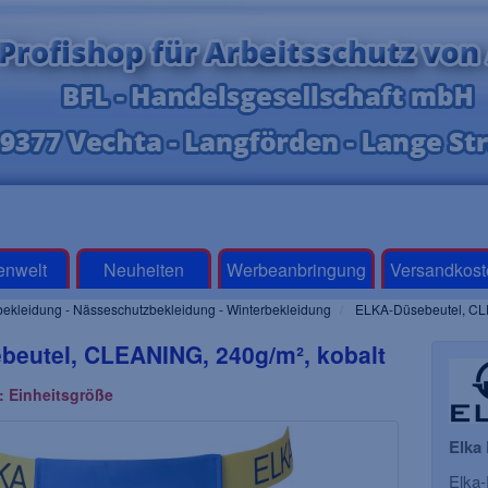
enwelt
Neuheiten
Werbeanbringung
Versandkost
ekleidung - Nässeschutzbekleidung - Winterbekleidung
ELKA-Düsebeutel, CLE
eutel, CLEANING, 240g/m², kobalt
: Einheitsgröße
Elka
Elka-