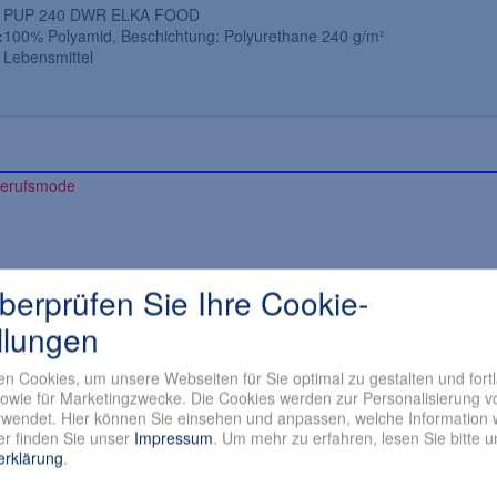
PUP 240 DWR ELKA FOOD
:
100% Polyamid, Beschichtung: Polyurethane 240 g/m²
Lebensmittel
überprüfen Sie Ihre Cookie-
22,41 EUR
etto 20,86 EUR)
(Netto 18,83 EUR)
llungen
gl.
Versandkosten
inkl. 19 % MwSt. zzgl.
Versandkosten
n Cookies, um unsere Webseiten für Sie optimal zu gestalten und fort
Art.Nr.: 071-4200-
owie für Marketingzwecke. Die Cookies werden zur Personalisierung v
rbeitstage
Lieferzeit: 3 - 7 Arbeitstage
wendet. Hier können Sie einsehen und anpassen, welche Information w
r finden Sie unser
Impressum
.
Um mehr zu erfahren, lesen Sie bitte 
Artikeldetails
Artikeldetails
erklärung
.