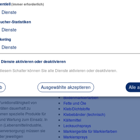
entiell
(immer erforderlich)
2
Dienste
ucher-Statistiken
2
Dienste
keting
3
Dienste
e Dienste aktivieren oder deaktivieren
diesem Schalter können Sie alle Dienste aktivieren oder deaktivieren.
Chemische Produkte von P
ab
Ausgewählte akzeptieren
Alle 
Bodenmarkierfarben
unktionsfähigkeit von
Fette und Öle
äten dauerhaft zu
Kleb/Dichtstoffe
men spezielle Produkte für
Klebebänder (technisch)
und Wartung zum Einsatz. In
Kältemittel
n (Lebensmittelindustrie,
Lecksuchsprays
serversorgung) müssen sie
Markiergeräte für Markierfarben
der jeweiligen
Markiersprays