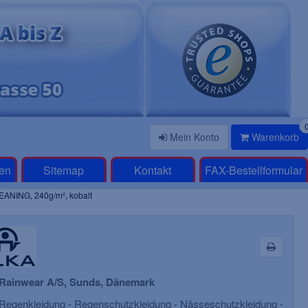
Mein Konto
Warenkorb
en
Sitemap
Kontakt
FAX-Bestellformular
ANING, 240g/m², kobalt
 Rainwear A/S, Sunds, Dänemark
Regenkleidung - Regenschutzkleidung - Nässeschutzkleidung -