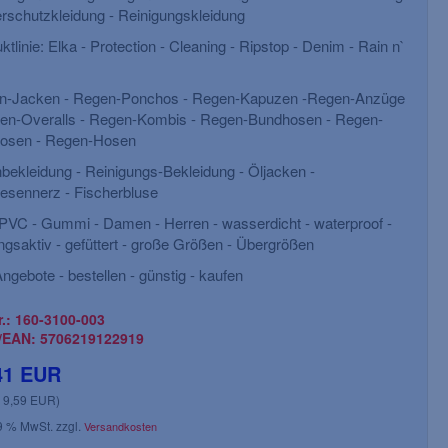
rschutzkleidung - Reinigungskleidung
ktlinie: Elka - Protection - Cleaning - Ripstop - Denim - Rain n`
n-Jacken - Regen-Ponchos - Regen-Kapuzen -Regen-Anzüge
en-Overalls - Regen-Kombis - Regen-Bundhosen - Regen-
hosen - Regen-Hosen
bekleidung - Reinigungs-Bekleidung - Öljacken -
iesennerz - Fischerbluse
PVC - Gummi - Damen - Herren - wasserdicht - waterproof -
gsaktiv - gefüttert - große Größen - Übergrößen
ngebote - bestellen - günstig - kaufen
r.: 160-3100-003
/EAN: 5706219122919
41 EUR
: 9,59 EUR)
19 % MwSt. zzgl.
Versandkosten