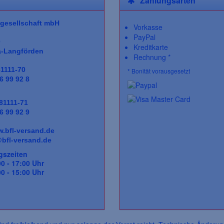
Zahlungsarten
gesellschaft
mbH
Vorkasse
PayPal
0
Kreditkarte
a-Langförden
Rechnung *
81111-70
* Bonität vorausgesetzt
6 99 92 8
 81111-71
6 99 92 9
.bfl-versand.de
bfl-versand.de
gszeiten
0 - 17:00 Uhr
 15:00 Uhr