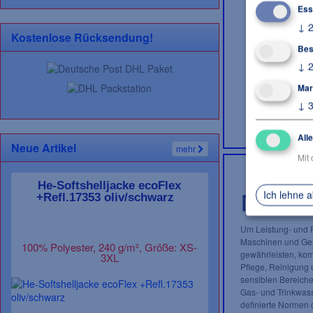
Ess
↓
Kostenlose Rücksendung!
Bes
↓
Mar
↓
All
Neue Artikel
mehr
Mit 
He-Softshelljacke ecoFlex
Ich lehne 
+Refl.17353 oliv/schwarz
Um Leistung- und F
Maschinen und Ger
100% Polyester, 240 g/m², Größe: XS-
gewährleisten, kom
3XL
Pflege, Reinigung 
sensiblen Bereiche
Gas- und Trinkwas
definierte Normen 