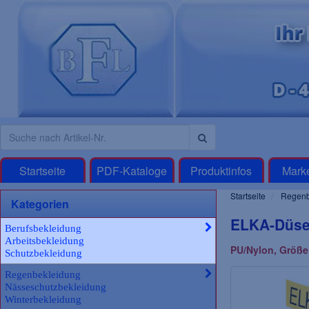
Startseite
PDF-Kataloge
Produktinfos
Mark
Startseite
Regenb
Kategorien
ELKA-Düseb
Berufsbekleidung
Arbeitsbekleidung
PU/Nylon, Größe
Schutzbekleidung
Regenbekleidung
Nässeschutzbekleidung
Winterbekleidung