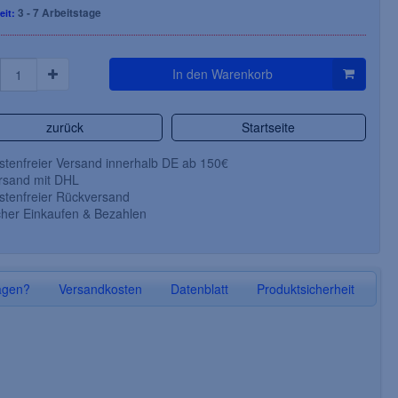
3 - 7 Arbeitstage
eit:
In den Warenkorb
zurück
Startseite
tenfreier Versand innerhalb DE ab 150€
sand mit DHL
tenfreier Rückversand
her Einkaufen & Bezahlen
F-CRAFTLAND-Troyer,
F-NORWAY-Pilo
*KALLE*, marine
*ASKIM*, 2
schwarz/grau 
agen?
Versandkosten
Datenblatt
Produktsicherheit
100% Polyacryl, Größe: S-3XL
60 % Baumwolle / 4
Größe: S