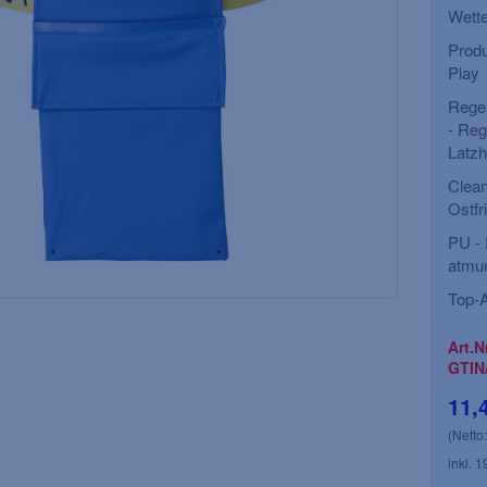
Wette
Produ
Play
Rege
- Reg
Latz
Clean
Ostfr
PU - 
atmun
Top-A
Art.N
GTIN
11,
(Netto
inkl. 