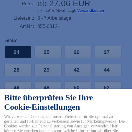
ab 27,06 EUR
Preis:
inkl. 19 % MwSt. zzgl.
Versandkosten
Lieferzeit:
3 - 7 Arbeitstage
Art.Nr.:
055-0812-
Größe
24
25
26
27
28
29
42
44
46
48
50
52
Bitte überprüfen Sie Ihre
54
56
58
60
Cookie-Einstellungen
Wir verwenden Cookies, um unsere Webseiten für Sie optimal zu
gestalten und fortlaufend zu verbessern sowie für Marketingzwecke. Die
62
64
90
94
Cookies werden zur Personalisierung von Anzeigen verwendet. Hier
können Sie einsehen und anpassen, welche Information wir über Sie