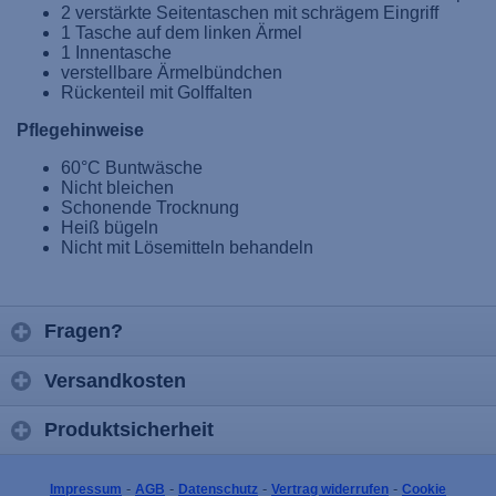
2 verstärkte Seitentaschen mit schrägem Eingriff
1 Tasche auf dem linken Ärmel
1 Innentasche
verstellbare Ärmelbündchen
Rückenteil mit Golffalten
Pflegehinweise
60°C Buntwäsche
Nicht bleichen
Schonende Trocknung
Heiß bügeln
Nicht mit Lösemitteln behandeln
Fragen?
Versandkosten
Produktsicherheit
-
-
-
-
Impressum
AGB
Datenschutz
Vertrag widerrufen
Cookie