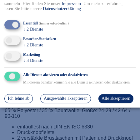
sammeln. Hier finden Sie unser
Impressum
.
Um mehr zu erfahren,
98
102
106
110
lesen Sie bitte unsere
Datenschutzerklärung
.
Essentiell
(immer erforderlich)
-
+
↓
2
Dienste
Besucher-Statistiken
In den Warenkorb
↓
2
Dienste
✓ Kostenfreier Versand innerhalb DE ab 150€
Marketing
✓ Versand mit DHL
↓
3
Dienste
✓ Kostenfreier Rückversand
✓ Sicher Einkaufen & Bezahlen
Alle Dienste aktivieren oder deaktivieren
Mit diesem Schalter können Sie alle Dienste aktivieren oder deaktivieren.
Details
Ich lehne ab
Ausgewählte akzeptieren
Alle akzeptieren
65 % Polyester / 35 % Baumwolle, Größe: 24-29 / 42-64 /
90-110
einlauffest nach DIN EN ISO 6330
Druckknopfleiste
2 verstärkte Brusttaschen mit Patten und Druckknopf