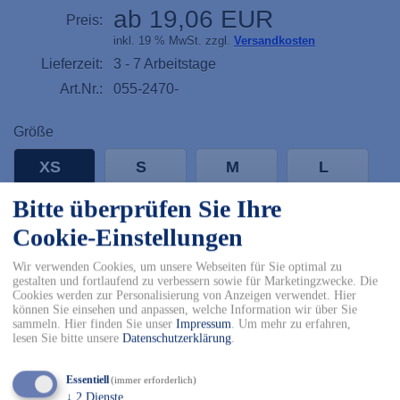
ab 19,06 EUR
Preis:
inkl. 19 % MwSt. zzgl.
Versandkosten
Lieferzeit:
3 - 7 Arbeitstage
Art.Nr.:
055-2470-
Größe
XS
S
M
L
Bitte überprüfen Sie Ihre
XL
2XL
3XL
4XL
Cookie-Einstellungen
-
+
Wir verwenden Cookies, um unsere Webseiten für Sie optimal zu
gestalten und fortlaufend zu verbessern sowie für Marketingzwecke. Die
Cookies werden zur Personalisierung von Anzeigen verwendet. Hier
können Sie einsehen und anpassen, welche Information wir über Sie
In den Warenkorb
sammeln. Hier finden Sie unser
Impressum
.
Um mehr zu erfahren,
lesen Sie bitte unsere
Datenschutzerklärung
.
✓ Kostenfreier Versand innerhalb DE ab 150€
✓ Versand mit DHL
Essentiell
(immer erforderlich)
✓ Kostenfreier Rückversand
↓
2
Dienste