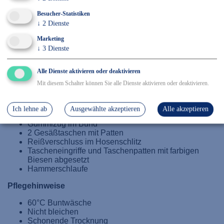
✓ Sicher Einkaufen & Bezahlen
Besucher-Statistiken
↓
2
Dienste
Marketing
Details
↓
3
Dienste
65 % Polyester / 35 % Baumwolle, Größe: XS-4XL
Alle Dienste aktivieren oder deaktivieren
2 eingesetzte Beuteltaschen
Mit diesem Schalter können Sie alle Dienste aktivieren oder deaktivieren.
doppelte Maßstabtasche
links Oberschenkeltasche mit Patte und
Klettverschluss
Ich lehne ab
Ausgewählte akzeptieren
Alle akzeptieren
Handytasche
Gummizug im Bund
2 Gesäßtaschen mit Patten
Reißverschluss im Hosenschlitz
Tascheneingriffe und Taschenpatten mit farbigen
Biesen abgesetzt
Hammerschlaufe
Pflegehinweise
60°C Buntwäsche
Nicht bleichen
Schonende Trocknung