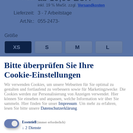
inkl. 19 % MwSt. zzgl.
Versandkosten
Lieferzeit:
3 - 7 Arbeitstage
Art.Nr.:
055-2473-
Größe
XS
S
M
L
Bitte überprüfen Sie Ihre
XL
2XL
3XL
4XL
Cookie-Einstellungen
-
+
Wir verwenden Cookies, um unsere Webseiten für Sie optimal zu
gestalten und fortlaufend zu verbessern sowie für Marketingzwecke. Die
Cookies werden zur Personalisierung von Anzeigen verwendet. Hier
In den Warenkorb
können Sie einsehen und anpassen, welche Information wir über Sie
sammeln. Hier finden Sie unser
Impressum
.
Um mehr zu erfahren,
✓ Kostenfreier Versand innerhalb DE ab 150€
lesen Sie bitte unsere
Datenschutzerklärung
.
✓ Versand mit DHL
✓ Kostenfreier Rückversand
Essentiell
(immer erforderlich)
✓ Sicher Einkaufen & Bezahlen
↓
2
Dienste