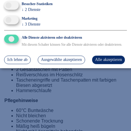
Besucher-Statistiken
↓
2
Dienste
Details
Marketing
↓
3
Dienste
65 % Polyester / 35 % Baumwolle, Größe: XS-4XL
Alle Dienste aktivieren oder deaktivieren
2 eingesetzte Beuteltaschen
doppelte Maßstabtasche
Mit diesem Schalter können Sie alle Dienste aktivieren oder deaktivieren.
links Oberschenkeltasche mit Patte und
Klettverschluss
Handytasche
Ich lehne ab
Ausgewählte akzeptieren
Alle akzeptieren
Gummizug im Bund
2 Gesäßtaschen mit Patten
Reißverschluss im Hosenschlitz
Tascheneingriffe und Taschenpatten mit farbigen
Biesen abgesetzt
Hammerschlaufe
Pflegehinweise
60°C Buntwäsche
Nicht bleichen
Schonende Trocknung
Mäßig heiß bügeln