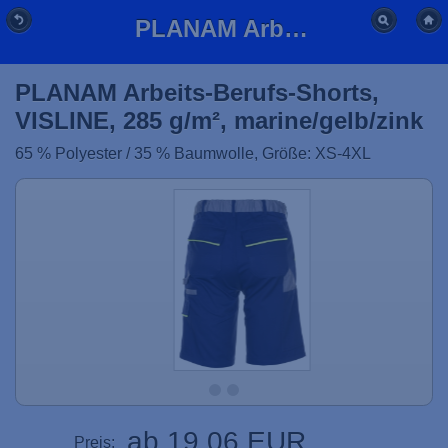
PLANAM Arbeits-Berufs-Shorts, VISLINE, 285 g/m², marine/gelb/zink
PLANAM Arbeits-Berufs-Shorts,
VISLINE, 285 g/m², marine/gelb/zink
65 % Polyester / 35 % Baumwolle, Größe: XS-4XL
ab 19,06 EUR
Preis: