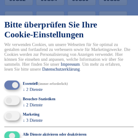
90C60
90C62
90C64
90C66
Bitte überprüfen Sie Ihre
Cookie-Einstellungen
-
+
Wir verwenden Cookies, um unsere Webseiten für Sie optimal zu
In den Warenkorb
gestalten und fortlaufend zu verbessern sowie für Marketingzwecke. Die
Cookies werden zur Personalisierung von Anzeigen verwendet. Hier
können Sie einsehen und anpassen, welche Information wir über Sie
✓ Kostenfreier Versand innerhalb DE ab 150€
sammeln. Hier finden Sie unser
Impressum
.
Um mehr zu erfahren,
✓ Versand mit DHL
lesen Sie bitte unsere
Datenschutzerklärung
.
✓ Kostenfreier Rückversand
✓ Sicher Einkaufen & Bezahlen
Essentiell
(immer erforderlich)
↓
2
Dienste
Besucher-Statistiken
Details
↓
2
Dienste
Marketing
87 % Baumwolle / 12 % Polyamid / 1 % Kohlefasern,
↓
3
Dienste
Größe: 44-66
Mascot Hose mit Knietaschen
Alle Dienste aktivieren oder deaktivieren