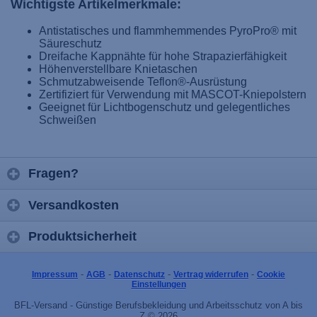
Wichtigste Artikelmerkmale:
Antistatisches und flammhemmendes PyroPro® mit
Säureschutz
Dreifache Kappnähte für hohe Strapazierfähigkeit
Höhenverstellbare Knietaschen
Schmutzabweisende Teflon®-Ausrüstung
Zertifiziert für Verwendung mit MASCOT-Kniepolstern
Geeignet für Lichtbogenschutz und gelegentliches
Schweißen
Fragen?
Versandkosten
Produktsicherheit
-
-
-
-
Impressum
AGB
Datenschutz
Vertrag widerrufen
Cookie
Einstellungen
BFL-Versand - Günstige Berufsbekleidung und Arbeitsschutz von A bis
Z © 2026