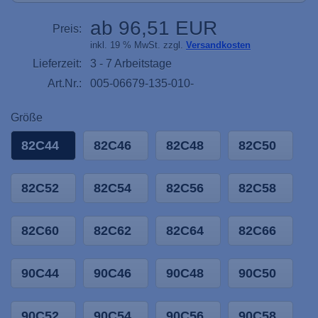
ab 96,51 EUR
Preis:
inkl. 19 % MwSt. zzgl.
Versandkosten
Lieferzeit:
3 - 7 Arbeitstage
Art.Nr.:
005-06679-135-010-
Größe
82C44
82C46
82C48
82C50
82C52
82C54
82C56
82C58
82C60
82C62
82C64
82C66
90C44
90C46
90C48
90C50
90C52
90C54
90C56
90C58