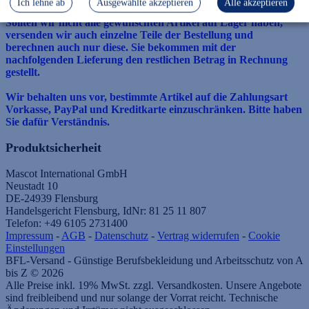
Ich lehne ab
Ausgewählte akzeptieren
Alle akzeptieren
Rechnungsbetrag ist nach Erhalt der Ware sofort zu bezahlen.
Sollten wir nicht alle gewünschten Artikel auf Lager haben,
versenden wir auch einzelne Teile der Bestellung und
berechnen auch nur diese. Sie bekommen mit der
nachfolgenden Lieferung den restlichen Betrag in Rechnung
gestellt.
Wir behalten uns vor, bestimmte Artikel auf die Zahlungsart
Vorkasse, PayPal und Kreditkarte einzuschränken. Bitte haben
Sie dafür Verständnis.
Produktsicherheit
Mascot International GmbH
Neustadt 10
DE-24939 Flensburg
Handelsgericht Flensburg, IdNr: 81 25 11 807
Telefon: +49 6105 2731400
Impressum
-
AGB
-
Datenschutz
-
Vertrag widerrufen
-
Cookie
Einstellungen
BFL-Versand - Günstige Berufsbekleidung und Arbeitsschutz von A
bis Z © 2026
Alle Preise inkl. 19% MwSt. zzgl. Versandkosten. Unsere Angebote
sind freibleibend und nur solange der Vorrat reicht. Technische