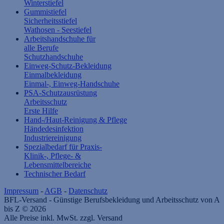
Winterstiefel
Gummistiefel
Sicherheitsstiefel
Wathosen - Seestiefel
Arbeitshandschuhe für
alle Berufe
Schutzhandschuhe
Einweg-Schutz-Bekleidung
Einmalbekleidung
Einmal-, Einweg-Handschuhe
PSA-Schutzausrüstung
Arbeitsschutz
Erste Hilfe
Hand-/Haut-Reinigung & Pflege
Händedesinfektion
Industriereinigung
Spezialbedarf für Praxis-
Klinik-, Pflege- &
Lebensmittelbereiche
Technischer Bedarf
Impressum
-
AGB
-
Datenschutz
BFL-Versand - Günstige Berufsbekleidung und Arbeitsschutz von A
bis Z © 2026
Alle Preise inkl. MwSt. zzgl. Versand