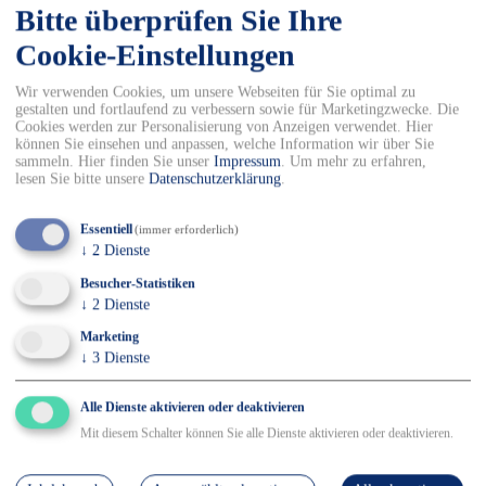
Bitte überprüfen Sie Ihre
Anmelden und PayPal sofort nutzen:
Cookie-Einstellungen
Eröffnen Sie ein PayPal-Konto unter
www.paypal.de/anmeldung
Wir verwenden Cookies, um unsere Webseiten für Sie optimal zu
Verknüpfen Sie Ihr Bankkonto oder Ihre Kreditkarte mit
gestalten und fortlaufend zu verbessern sowie für Marketingzwecke. Die
Ihrem
Cookies werden zur Personalisierung von Anzeigen verwendet. Hier
PayPal-Konto.
können Sie einsehen und anpassen, welche Information wir über Sie
Und schon können Sie mit PayPal bezahlen.
sammeln. Hier finden Sie unser
Impressum
.
Um mehr zu erfahren,
lesen Sie bitte unsere
Datenschutzerklärung
.
Zahlung per Kreditkarte
Essentiell
(immer erforderlich)
↓
2
Dienste
Zahlen Sie einfach und bequem per Kreditkarte. Wir
Besucher-Statistiken
akzeptieren Mastercard und Visa und benötigen als Angaben
↓
2
Dienste
für die Zahlung Ihre Kreditkartennummer, das
Gültigkeitsdatum der Karte und die 3-stellige Kartenprüfziffer,
Marketing
die sich auf der Rückseite Ihrer Kreditkarte befindet. Der
↓
3
Dienste
Bankeinzug erfolgt, wenn die Ware unser Lager verlässt. Im
Falle einer Retoure wird der entsprechende Warenwert Ihrer
Kreditkarte umgehend wieder gutgeschrieben.
Alle Dienste aktivieren oder deaktivieren
Mit diesem Schalter können Sie alle Dienste aktivieren oder deaktivieren.
Zahlung per Rechnung
Wir bieten Ihnen eine Zahlung per Rechnung an. Der