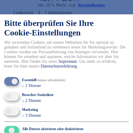
inkl. 19 % MwSt. zzgl.
Versandkosten
Lieferzeit:
3 - 7 Arbeitstage
Bitte überprüfen Sie Ihre
Art.Nr.:
160-365-007-
Cookie-Einstellungen
Größe
Wir verwenden Cookies, um unsere Webseiten für Sie optimal zu
S
M
L
XL
gestalten und fortlaufend zu verbessern sowie für Marketingzwecke. Die
Cookies werden zur Personalisierung von Anzeigen verwendet. Hier
können Sie einsehen und anpassen, welche Information wir über Sie
sammeln. Hier finden Sie unser
Impressum
.
Um mehr zu erfahren,
2XL
3XL
lesen Sie bitte unsere
Datenschutzerklärung
.
-
+
Essentiell
(immer erforderlich)
↓
2
Dienste
Besucher-Statistiken
In den Warenkorb
↓
2
Dienste
✓ Kostenfreier Versand innerhalb DE ab 150€
Marketing
✓ Versand mit DHL
↓
3
Dienste
✓ Kostenfreier Rückversand
✓ Sicher Einkaufen & Bezahlen
Alle Dienste aktivieren oder deaktivieren