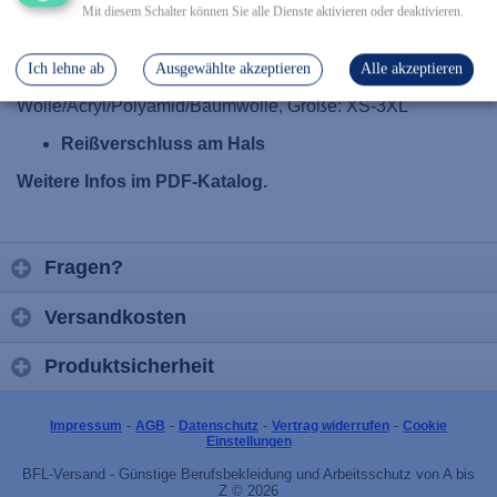
Mit diesem Schalter können Sie alle Dienste aktivieren oder deaktivieren.
Details
Ich lehne ab
Ausgewählte akzeptieren
Alle akzeptieren
Wolle/Acryl/Polyamid/Baumwolle, Größe: XS-3XL
Reißverschluss am Hals
Weitere Infos im PDF-Katalog.
Fragen?
Versandkosten
Produktsicherheit
-
-
-
-
Impressum
AGB
Datenschutz
Vertrag widerrufen
Cookie
Einstellungen
BFL-Versand - Günstige Berufsbekleidung und Arbeitsschutz von A bis
Z © 2026