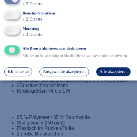
↓
2
Dienste
✓ Kostenfreier Rückversand
✓ Sicher Einkaufen & Bezahlen
Besucher-Statistiken
↓
2
Dienste
Marketing
Details
↓
3
Dienste
65 % Polyester / 35 % Baumwolle, Größe: 74-176
Alle Dienste aktivieren oder deaktivieren
Bestex, KOV6535, Einfarbige Overalls für Kinder, kleine
Mit diesem Schalter können Sie alle Dienste aktivieren oder deaktivieren.
Größen, verschiedene Farben
Produktcode: KOV6535-APGROEN-74
Ich lehne ab
Ausgewählte akzeptieren
Alle akzeptieren
Overall für Kinder in großer Farbauswahl
Verdeckter praktischer Zwei-Wege-Reißverschluss
2Brusttaschen mit Patte
Kindergrößen 74 bis 176
65 % Polyester / 35 % Baumwolle
Stoffgewicht 260 g/m2
Elastisch im Rücken/Taille
2 große Brusttaschen