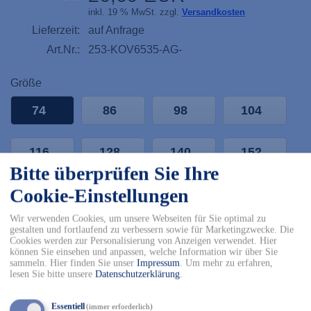
inkl. 19 % MwSt. zzgl.
Versandkosten
Lieferzeit:
auf Anfrage
Art.Nr.:
253-KOV6535-AG-
Größe
74
86
98
104
116
128
140
152
Bitte überprüfen Sie Ihre
Cookie-Einstellungen
164
176
Wir verwenden Cookies, um unsere Webseiten für Sie optimal zu
-
+
gestalten und fortlaufend zu verbessern sowie für Marketingzwecke. Die
Cookies werden zur Personalisierung von Anzeigen verwendet. Hier
können Sie einsehen und anpassen, welche Information wir über Sie
sammeln. Hier finden Sie unser
Impressum
.
Um mehr zu erfahren,
In den Warenkorb
lesen Sie bitte unsere
Datenschutzerklärung
.
✓ Kostenfreier Versand innerhalb DE ab 150€
Essentiell
(immer erforderlich)
✓ Versand mit DHL