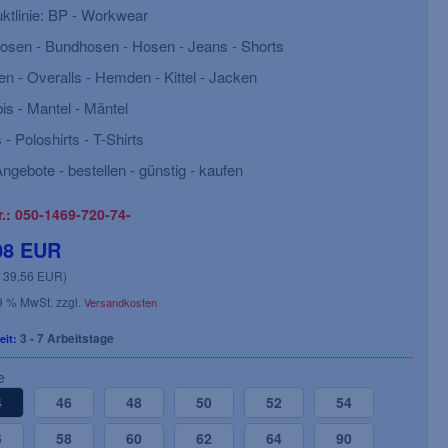
ktlinie: BP - Workwear
osen - Bundhosen - Hosen - Jeans - Shorts
n - Overalls - Hemden - Kittel - Jacken
s - Mantel - Mäntel
 - Poloshirts - T-Shirts
ngebote - bestellen - günstig - kaufen
r.: 050-1469-720-74-
08 EUR
: 39,56 EUR)
19 % MwSt. zzgl.
Versandkosten
3 - 7 Arbeitstage
eit:
e
4
46
48
50
52
54
6
58
60
62
64
90