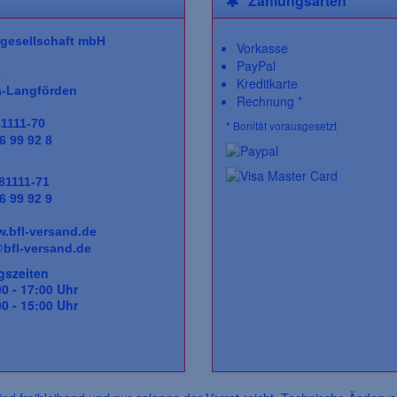
Zahlungsarten
gesellschaft
mbH
Vorkasse
PayPal
0
Kreditkarte
a-Langförden
Rechnung *
81111-70
* Bonität vorausgesetzt
6 99 92 8
 81111-71
6 99 92 9
.bfl-versand.de
bfl-versand.de
gszeiten
0 - 17:00 Uhr
 15:00 Uhr