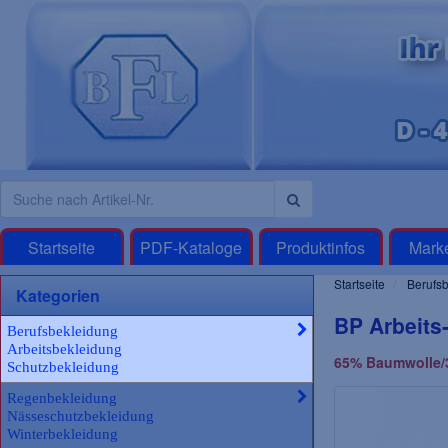
Startseite
PDF-Kataloge
Produktinfos
Mark
Startseite
Berufsb
Kategorien
BP Arbeits
Berufsbekleidung
Arbeitsbekleidung
65% Baumwolle/3
Schutzbekleidung
Regenbekleidung
Nässeschutzbekleidung
Winterbekleidung