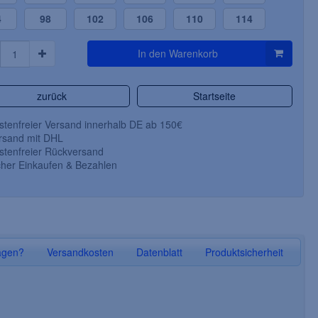
4
98
102
106
110
114
In den Warenkorb
zurück
Startseite
tenfreier Versand innerhalb DE ab 150€
sand mit DHL
tenfreier Rückversand
her Einkaufen & Bezahlen
LEIBER-Schlupf-Jacke für
PLANAM-Arbeits-
Damen und Herren, Arbeits-
Hose, CANV
Berufs-Kasack, 1/2-Arm,
schwarz/sc
königsblau
agen?
Versandkosten
Datenblatt
Produktsicherheit
50 % Baumwolle/50 % Polyester,
65 % Polyester / 3
Größe: 00-VI
Größe: 24-29 / 42