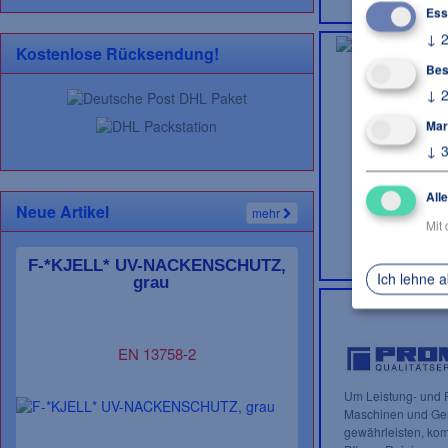
Ess
↓
Kostenlose Rücksendung!
Bes
↓
Mar
↓
All
Neue Artikel
mehr
Mit 
F-*KJELL* UV-NACKENSCHUTZ,
Ich lehne 
grau
EN 13758-2
Um Leistung- und F
Maschinen und Ger
gewährleisten, kom