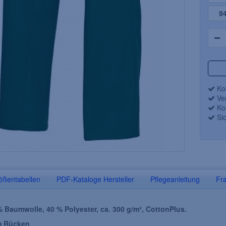
9
Kos
Ver
Kos
Sic
s-Berufs-Bund-
BIG-TEXXOR-Berufsmantel,
NVAS 320,
290g/m², grau
chwarz
ößentabellen
PDF-Kataloge Hersteller
Pflegeanleitung
Fr
/ 35 % Baumwolle,
100 % Baumwolle, Größe: XS-3XL
 42-64 / 90-110
% Baumwolle, 40 % Polyester, ca. 300 g/m², CottonPlus.
m Rücken