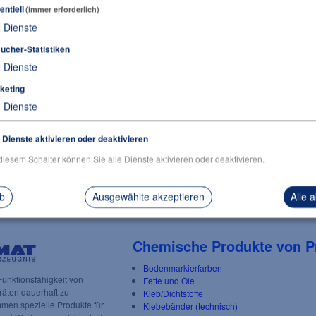
entiell
(immer erforderlich)
2
Dienste
ucher-Statistiken
2
Dienste
keting
3
Dienste
e Dienste aktivieren oder deaktivieren
diesem Schalter können Sie alle Dienste aktivieren oder deaktivieren.
ab
Ausgewählte akzeptieren
Alle 
Chemische Produkte von P
Bodenmarkierfarben
unktionsfähigkeit von
Fette und Öle
äten dauerhaft zu
Kleb/Dichtstoffe
men spezielle Produkte für
Klebebänder (technisch)