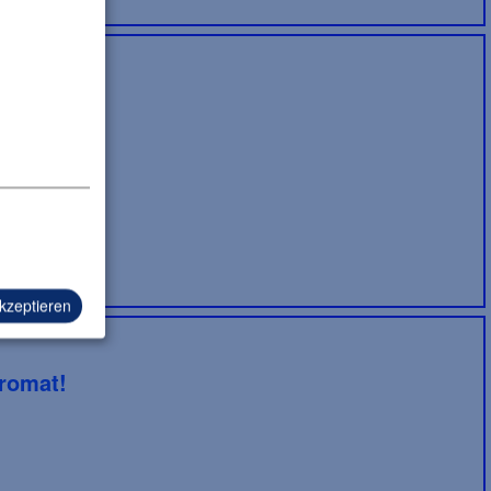
akzeptieren
romat!