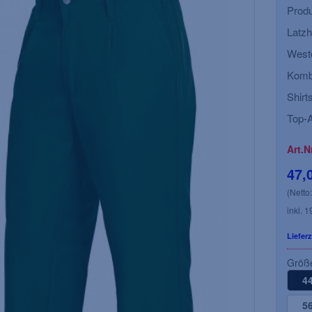
Produ
Latzh
Weste
Kombi
Shirts
Top-A
Art.N
47,
(Netto
inkl. 
Lieferz
Größ
4
5