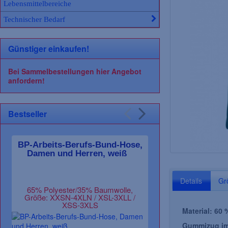
Lebensmittelbereiche
Technischer Bedarf
Günstiger einkaufen!
Bei Sammelbestellungen hier Angebot
anfordern!
Bestseller
BP-Arbeits-Berufs-Bund-Hose,
PLANAM-Arbeit
Damen und Herren, weiß
Hose, CA
grau/s
Details
Gr
65% Polyester/35% Baumwolle,
65 % Polyester 
Größe: XXSN-4XLN / XSL-3XLL /
Größe: 24-29 /
XSS-3XLS
Material: 60 
Gummizug i