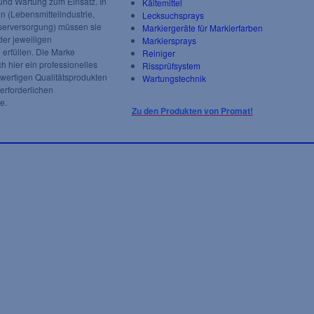
und Wartung zum Einsatz. In
Kältemittel
n (Lebensmittelindustrie,
Lecksuchsprays
serversorgung) müssen sie
Markiergeräte für Markierfarben
der jeweiligen
Markiersprays
erfüllen. Die Marke
Reiniger
 hier ein professionelles
Rissprüfsystem
ertigen Qualitätsprodukten
Wartungstechnik
 erforderlichen
e.
Zu den Produkten von Promat!