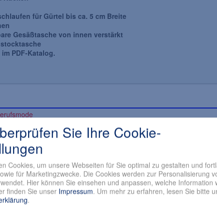
schlaufen für Gürtel bis ca. 5 cm Breite
hen
bare Gesäßtasche von innen verstärkt
lstocktasche
s im PDF-Katalog.
überprüfen Sie Ihre Cookie-
R
19,91 EUR
(Netto 24,88 EUR)
(Netto 16,73 EUR)
llungen
gl.
Versandkosten
inkl. 19 % MwSt. zzgl.
Versandkosten
n Cookies, um unsere Webseiten für Sie optimal zu gestalten und fort
Art.Nr.: 071-8066-
owie für Marketingzwecke. Die Cookies werden zur Personalisierung v
rbeitstage
Lieferzeit: 3 - 7 Arbeitstage
wendet. Hier können Sie einsehen und anpassen, welche Information w
r finden Sie unser
Impressum
.
Um mehr zu erfahren, lesen Sie bitte 
Artikeldetails
Artikeldetails
erklärung
.