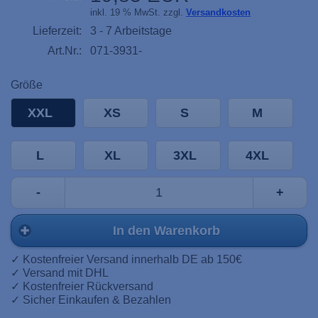
inkl. 19 % MwSt. zzgl.
Versandkosten
Lieferzeit:
3 - 7 Arbeitstage
Art.Nr.:
071-3931-
Größe
XXL
XS
S
M
L
XL
3XL
4XL
-
+
In den Warenkorb
✓ Kostenfreier Versand innerhalb DE ab 150€
✓ Versand mit DHL
✓ Kostenfreier Rückversand
✓ Sicher Einkaufen & Bezahlen