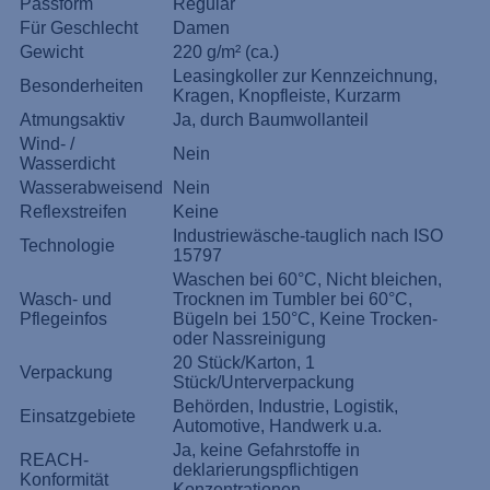
Passform
Regulär
Für Geschlecht
Damen
Gewicht
220 g/m² (ca.)
Leasingkoller zur Kennzeichnung,
Besonderheiten
Kragen, Knopfleiste, Kurzarm
Atmungsaktiv
Ja, durch Baumwollanteil
Wind- /
Nein
Wasserdicht
Wasserabweisend
Nein
Reflexstreifen
Keine
Industriewäsche-tauglich nach ISO
Technologie
15797
Waschen bei 60°C, Nicht bleichen,
Wasch- und
Trocknen im Tumbler bei 60°C,
Pflegeinfos
Bügeln bei 150°C, Keine Trocken-
oder Nassreinigung
20 Stück/Karton, 1
Verpackung
Stück/Unterverpackung
Behörden, Industrie, Logistik,
Einsatzgebiete
Automotive, Handwerk u.a.
Ja, keine Gefahrstoffe in
REACH-
deklarierungspflichtigen
Konformität
Konzentrationen