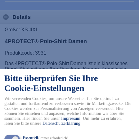
Details
Größe: XS-4XL
4PROTECT® Polo-Shirt Damen
Produktcode: 3931
Das 4PROTECT® Polo-Shirt Damen ist ein klassisches
Piqué-Shirt mit regulärer Passform, Kragen, Knopfleiste
und Kurzarm. Es eignet sich ideal für den beruflichen
Bitte überprüfen Sie Ihre
Einsatz in Bereichen wie Behörden, Industrie, Logistik,
Cookie-Einstellungen
Automotive, Handwerk und mehr. Hergestellt aus einer
Mischung von 50% Baumwolle und 50% Polyester mit
einer Materialstärke von etwa 220 g/m², bietet es Form-
Wir verwenden Cookies, um unsere Webseiten für Sie optimal zu
und Farbstabilität auch nach zahlreichen Wäschen.
gestalten und fortlaufend zu verbessern sowie für Marketingzwecke. Die
Cookies werden zur Personalisierung von Anzeigen verwendet. Hier
Dieses Shirt ist speziell für die Industriewäsche nach EN
können Sie einsehen und anpassen, welche Information wir über Sie
sammeln. Hier finden Sie unser
Impressum
.
Um mehr zu erfahren,
ISO 15797 geeignet und verfügt über einen Leasingkragen
lesen Sie bitte unsere
Datenschutzerklärung
.
zur einfachen Kennzeichnung. Es ist nicht als persönliche
Schutzausrüstung (PSA) zertifiziert und bietet keinen
spezifischen Schutz, weshalb die Eignung für den
Essentiell
(immer erforderlich)