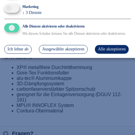
✓ Kostenfreier Rückversand
Marketing
✓ Sicher Einkaufen & Bezahlen
↓
3
Dienste
Alle Dienste aktivieren oder deaktivieren
Mit diesem Schalter können Sie alle Dienste aktivieren oder deaktivieren.
Details
EN ISO 20345, Größe: 36-49
Ich lehne ab
Ausgewählte akzeptieren
Alle akzeptieren
GTX 6205 XP
XP® metallfreie Durchtritthemmung
Gore-Tex Funktionsfutter
alu-tec® Aluminiumkappe
3D-Dämpfungssystem
carbonfaserverstärkter Spitzenschutz
geeignet für die Einlagenversorgung (DGUV 112-
191)
MPU® INNOFLEX System
Cordura-Obermaterial
Fragen?