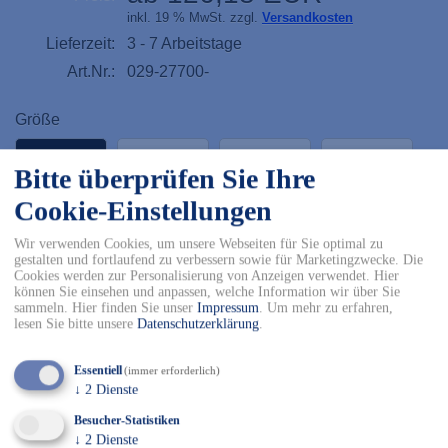
inkl. 19 % MwSt. zzgl.
Versandkosten
Lieferzeit:
3 - 7 Arbeitstage
Art.Nr.:
029-27700-
Größe
39
40
41
42
Bitte überprüfen Sie Ihre
Cookie-Einstellungen
43
44
45
46
Wir verwenden Cookies, um unsere Webseiten für Sie optimal zu
gestalten und fortlaufend zu verbessern sowie für Marketingzwecke. Die
47
48
49
Cookies werden zur Personalisierung von Anzeigen verwendet. Hier
können Sie einsehen und anpassen, welche Information wir über Sie
sammeln. Hier finden Sie unser
Impressum
.
Um mehr zu erfahren,
lesen Sie bitte unsere
Datenschutzerklärung
.
-
+
Essentiell
(immer erforderlich)
In den Warenkorb
↓
2
Dienste
Besucher-Statistiken
✓ Kostenfreier Versand innerhalb DE ab 150€
↓
2
Dienste
✓ Versand mit DHL