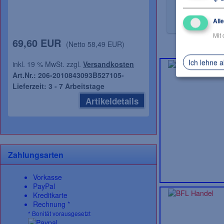
Dämpfungsakt
All
Mit 
69,60 EUR
(Netto 58,49 EUR)
Ich lehne 
inkl. 19 % MwSt. zzgl.
Versandkosten
Art.Nr.: 206-2010843093B527105-
Lieferzeit: 3 - 7 Arbeitstage
Artikeldetails
Zahlungsarten
Vorkasse
PayPal
Kreditkarte
Rechnung *
* Bonität vorausgesetzt