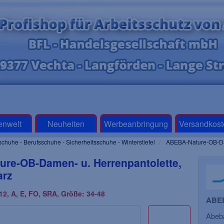
enwelt
Neuheiten
Werbeanbringung
Versandkost
schuhe - Berufsschuhe - Sicherheitsschuhe - Winterstiefel
ABEBA-Nature-OB-Dam
re-OB-Damen- u. Herrenpantolette,
arz
2, A, E, FO, SRA, Größe: 34-48
ABEB
Abeba