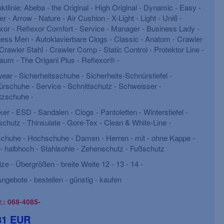
ktlinie: Abeba - the Original - High Original - Dynamic - Easy -
r - Arrow - Nature - Air Cushion - X-Light - Light - Uni6 -
xor - Reflexor Comfort - Service - Manager - Business Lady -
ess Men - Autoklavierbare Clogs - Classic - Anatom - Crawler
 Crawler Stahl - Crawler Comp - Static Control - Protektor Line -
BIG-TEXXOR-S1-
Holzschuhe, mit 
Sicherheitshalbschuhe, Rouen,
natur
aum - The Origanl Plus - Reflexor® -
schwarz/grün
ear - Sicherheitsschuhe - Sicherheits-Schnürstiefel -
rschuhe - Service - Schnittschutz - Schweisser -
EN ISO 20345, Größe: 36-48
Größe: 2
tzschuhe -
er - ESD - Sandalen - Clogs - Pantoletten - Winterstiefel -
schutz - Thinsulate - Gore-Tex - Clean & White-Line -
chuhe - Hochschuhe - Damen - Herren - mit - ohne Kappe -
- halbhoch - Stahlsohle - Zehenschutz - Fußschutz
ize - Übergrößen - breite Weite 12 - 13 - 14 -
ngebote - bestellen - günstig - kaufen
r.: 068-4085-
81 EUR