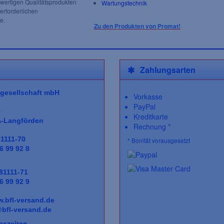
ertigen Qualitätsprodukten
Wartungstechnik
 erforderlichen
e.
Zu den Produkten von Promat!
Zahlungsarten
gesellschaft
mbH
Vorkasse
PayPal
0
Kreditkarte
a-Langförden
Rechnung *
81111-70
* Bonität vorausgesetzt
6 99 92 8
 81111-71
6 99 92 9
.bfl-versand.de
bfl-versand.de
gszeiten