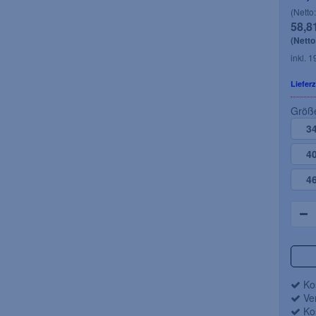
(Netto
58,8
(Netto
inkl. 
27,91 EUR
etto 18,03 EUR)
(Netto 23,45 EUR)
Lieferz
gl.
Versandkosten
inkl. 19 % MwSt. zzgl.
Versandkosten
Größ
-
Art.Nr.: 071-6250-
3
rbeitstage
Lieferzeit: 3 - 7 Arbeitstage
4
Artikeldetails
Artikeldetails
4
Kos
Ver
Kos