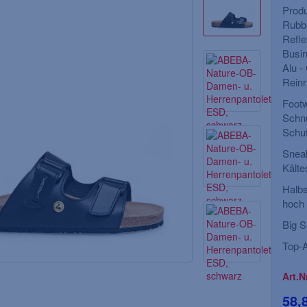
Produ
Rubbe
Refle
Busin
Alu -
chuhe, *ENNA*,
BIG-TEXXOR-S2-
ge abgesetzt
Sicherheitshalbschuhe, Nancy,
Reinr
weiß
Footw
Schnü
1, Größe: 36-48
EN ISO 20345, Größe: 36-48
Schu
Sneak
Kälte
Halbs
hoch 
Big S
Top-A
Art.N
58,