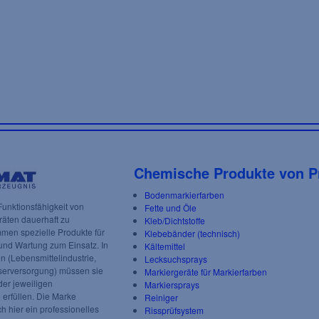
Chemische Produkte von P
Bodenmarkierfarben
unktionsfähigkeit von
Fette und Öle
äten dauerhaft zu
Kleb/Dichtstoffe
men spezielle Produkte für
Klebebänder (technisch)
und Wartung zum Einsatz. In
Kältemittel
n (Lebensmittelindustrie,
Lecksuchsprays
serversorgung) müssen sie
Markiergeräte für Markierfarben
der jeweiligen
Markiersprays
erfüllen. Die Marke
Reiniger
 hier ein professionelles
Rissprüfsystem