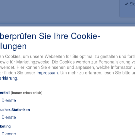
Sic
ößentabellen
PDF-Kataloge Hersteller
Pflegeanleitung
Fr
überprüfen Sie Ihre Cookie-
llungen
 schwarz
hwarz
n Cookies, um unsere Webseiten für Sie optimal zu gestalten und fort
 Ristriemen
owie für Marketingzwecke. Die Cookies werden zur Personalisierung v
wendet. Hier können Sie einsehen und anpassen, welche Information w
s
r finden Sie unser
Impressum
.
Um mehr zu erfahren, lesen Sie bitte 
nde Gummi-Laufsohle
erklärung
.
es Korkfußbett
nach DIN EN 61340
entiell
(immer erforderlich)
Rutschhemmung nach EN ISO 20347:2012
2
Dienste
emmende Gummi Laufsohle
ucher-Statistiken
ändigkeit
t gegen Säure und Laugen
2
Dienste
keit
keting
absorbierend
3
Dienste