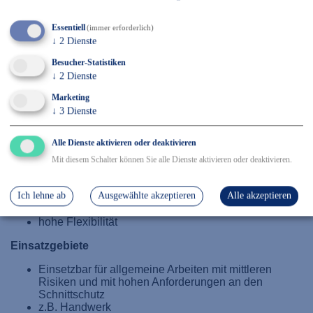
✓ Sicher Einkaufen & Bezahlen
Essentiell
(immer erforderlich)
↓
2
Dienste
Details
Besucher-Statistiken
↓
2
Dienste
EN 388, Kat 2, Größe: S-XXL
Marketing
Polyethylen/Nylon/Spandex-Mischgewebe
↓
3
Dienste
ohne Beschichtung
Strickbund
Alle Dienste aktivieren oder deaktivieren
ca. 13 Gauge (= 1,828 mm)
Materialstärke Handfläche: ca. 1,1 mm
Mit diesem Schalter können Sie alle Dienste aktivieren oder deaktivieren.
Handschuhlänge: ca. 27 cm (Größe XL)
atmungsaktiv
Ich lehne ab
Ausgewählte akzeptieren
Alle akzeptieren
gute Schnittfestigkeit
exzellente, ergonomische Passform
hohe Flexibilität
Einsatzgebiete
Einsetzbar für allgemeine Arbeiten mit mittleren
Risiken und mit hohen Anforderungen an den
Schnittschutz
z.B. Handwerk