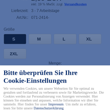
inkl. 19 % MwSt. zzgl.
Versandkosten
Lieferzeit:
3 - 7 Arbeitstage
Art.Nr.:
071-2414-
Größe
S
M
L
XL
2XL
Menge:
Bitte überprüfen Sie Ihre
12
Cookie-Einstellungen
In den Warenkorb
Wir verwenden Cookies, um unsere Webseiten für Sie optimal zu
gestalten und fortlaufend zu verbessern sowie für Marketingzwecke. Die
✓ Kostenfreier Versand innerhalb DE ab 150€
Cookies werden zur Personalisierung von Anzeigen verwendet. Hier
können Sie einsehen und anpassen, welche Information wir über Sie
✓ Versand mit DHL
sammeln. Hier finden Sie unser
Impressum
.
Um mehr zu erfahren,
✓ Kostenfreier Rückversand
lesen Sie bitte unsere
Datenschutzerklärung
.