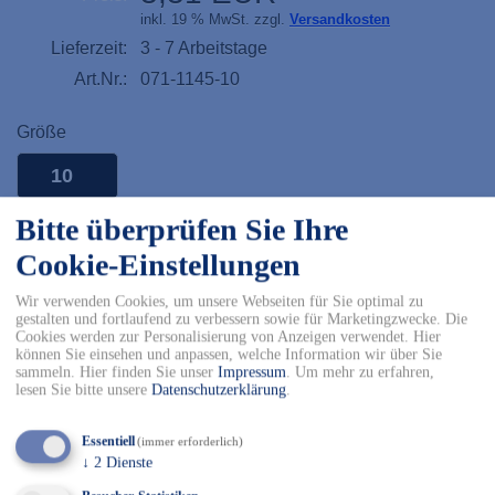
inkl. 19 % MwSt. zzgl.
Versandkosten
Lieferzeit:
3 - 7 Arbeitstage
Art.Nr.:
071-1145-10
Größe
10
Menge:
Bitte überprüfen Sie Ihre
Cookie-Einstellungen
12
Wir verwenden Cookies, um unsere Webseiten für Sie optimal zu
In den Warenkorb
gestalten und fortlaufend zu verbessern sowie für Marketingzwecke. Die
Cookies werden zur Personalisierung von Anzeigen verwendet. Hier
können Sie einsehen und anpassen, welche Information wir über Sie
✓ Kostenfreier Versand innerhalb DE ab 150€
sammeln. Hier finden Sie unser
Impressum
.
Um mehr zu erfahren,
✓ Versand mit DHL
lesen Sie bitte unsere
Datenschutzerklärung
.
✓ Kostenfreier Rückversand
✓ Sicher Einkaufen & Bezahlen
Essentiell
(immer erforderlich)
↓
2
Dienste