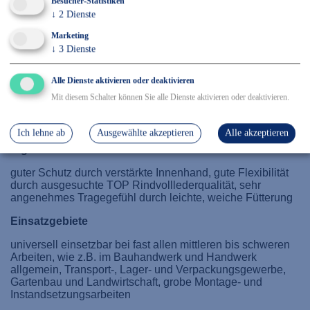
Besucher-Statistiken
Details
↓
2
Dienste
Marketing
EN 388, Kat 2, Größe: 10
↓
3
Dienste
Größe(n)
10
Alle Dienste aktivieren oder deaktivieren
Mit diesem Schalter können Sie alle Dienste aktivieren oder deaktivieren.
Verpackungseinheit
120 Paar
Ich lehne ab
Ausgewählte akzeptieren
Alle akzeptieren
Eigenschaften
guter Schutz durch verstärkte Innenhand, gute Flexibilität
durch ausgesuchte TOP Rindvoll­lederqualität, sehr
angenehmes Tragegefühl durch leichte, weiche Fütterung
Einsatzgebiete
universell einsetzbar bei fast allen mittleren bis schweren
Arbeiten, wie z.B. im Bauhandwerk und Handwerk
allgemein, Transport-, Lager- und Verpackungsgewerbe,
Gartenbau und Landwirtschaft, grobe Montage- und
Instandsetzungsarbeiten